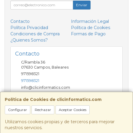
Enviar
Contacto
Información Legal
Política Privacidad
Política de Cookies
Condiciones de Compra
Formas de Pago
¿Quienes Somos?
Contacto
C/Rambla 36
07630
Campos
,
Baleares
971598321
971598321
info@clicinformatics.com
Política de Cookies de clicinformatics.com
Horario
Configurar
Rechazar
Aceptar Cookies
De lunes a viernes 9:00-13:30/16:00-19:30 Sábados
10:00-13:00
Utilizamos cookies propias y de terceros para mejorar
nuestros servicios.