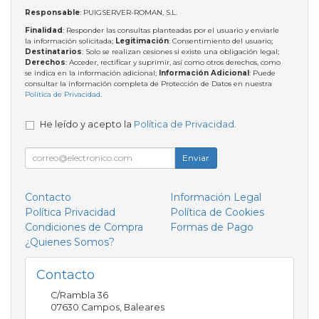
Responsable
: PUIGSERVER-ROMAN, S.L.
Finalidad
: Responder las consultas planteadas por el usuario y enviarle
la información solicitada;
Legitimación
: Consentimiento del usuario;
Destinatarios
: Solo se realizan cesiones si existe una obligación legal;
Derechos
: Acceder, rectificar y suprimir, así como otros derechos, como
se indica en la información adicional;
Información Adicional
: Puede
consultar la información completa de Protección de Datos en nuestra
Política de Privacidad
.
He leído y acepto la
Política de Privacidad
.
Enviar
Contacto
Información Legal
Política Privacidad
Política de Cookies
Condiciones de Compra
Formas de Pago
¿Quienes Somos?
Contacto
C/Rambla 36
07630
Campos
,
Baleares