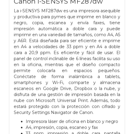
Canon i-SENSYS MF287dw
La i-SENSYS MF287dw es una impresora asequible
y productiva para pymes que imprime en blanco y
negro, copia, escanea y envía faxes, tiene
impresión automática a doble cara y puede
imprimir en una variedad de tamaños, como A4, A5
y A6R. Está diseñada para ser eficiente e imprime
en A4 a velocidades de 33 ppm y en A4 a doble
cara a 20,9 ppm. Es eficiente y fácil de usar. El
panel de control inclinable de 6 líneas facilita su uso
en la oficina, mientras que el diseño compacto
permite colocarla en espacios pequeños.
Conéctate de forma inalámbrica a tablets,
smartphones y Wi-Fi, comparte y almacena
escaneos en Google Drive, Dropbox o la nube, y
disfruta de una gestión de impresión basada en la
nube con Microsoft Universal Print. Además, todo
estará protegido con la protección con cifrado y
Security Settings Navigator de Canon.
I
mpresora láser de oficina en blanco y negro
A4, impresión, copia, escaneo y fax
33 ppm, impresión a doble cara, pantalla