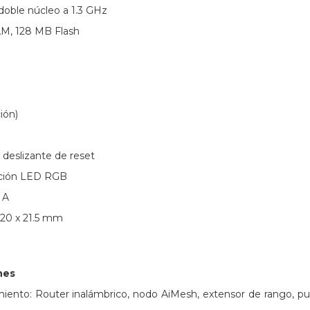
doble núcleo a 1.3 GHz
M, 128 MB Flash
ión)
 deslizante de reset
ación LED RGB
 A
120 x 21.5 mm
nes
ento: Router inalámbrico, nodo AiMesh, extensor de rango, pu