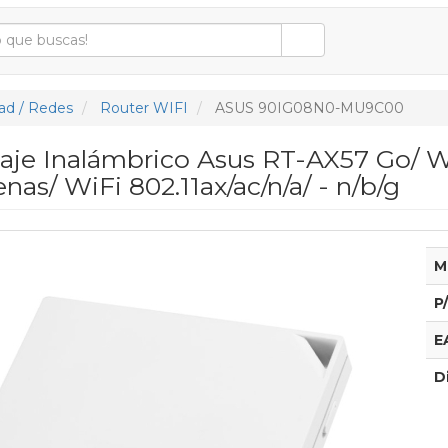
ad / Redes
Router WIFI
ASUS 90IG08N0-MU9C00
iaje Inalámbrico Asus RT-AX57 Go/ 
nas/ WiFi 802.11ax/ac/n/a/ - n/b/g
M
P
E
D