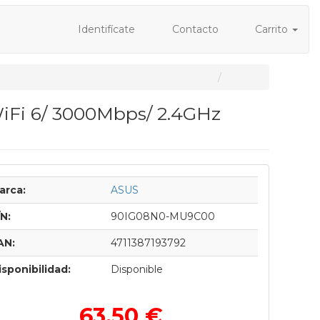
Identifícate
Contacto
Carrito
WiFi 6/ 3000Mbps/ 2.4GHz
arca:
ASUS
/N:
90IG08N0-MU9C00
AN:
4711387193792
isponibilidad:
Disponible
63,50 €