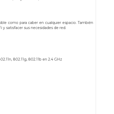
xible como para caber en cualquier espacio. También
i y satisfacer sus necesidades de red.
802.11n, 802.11g, 802.11b en 2.4 GHz