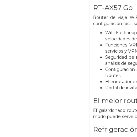
RT-AX57 Go
Router de viaje WiF
configuración fácil,
WiFi 6 ultrarr
velocidades d
Funciones VPN
servicios y VPN 
Seguridad de 
análisis de se
Configuración 
Router.
El enrutador e
Portal de invi
El mejor rou
El galardonado rout
modo puede servir co
Refrigeració