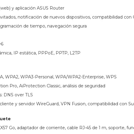
web) y aplicación ASUS Router
vitados, notificación de nuevos dispositivos, compatibilidad con
rogramación de tiempo, navegación segura
v6
ámica, IP estática, PPPoE, PPTP, L2TP
PA, WPA2, WPA3-Personal, WPA/WPA2-Enterprise, WPS
ion Pro, AiProtection Classic, análisis de seguridad
s: DNS over TLS
cliente y servidor WireGuard, VPN Fusion, compatibilidad con Su
quete
57 Go, adaptador de corriente, cable RJ-45 de 1 m, soporte, funda