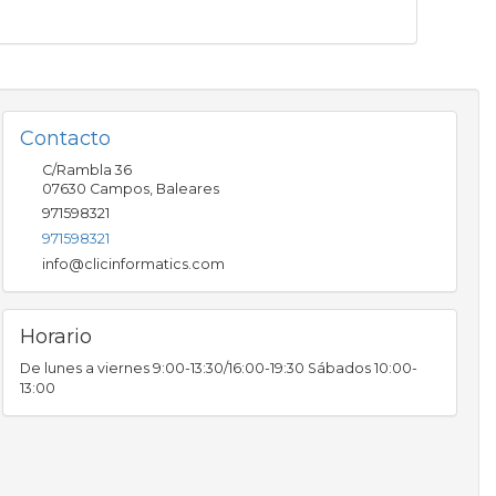
Contacto
C/Rambla 36
07630
Campos
,
Baleares
971598321
971598321
info@clicinformatics.com
Horario
De lunes a viernes 9:00-13:30/16:00-19:30 Sábados 10:00-
13:00