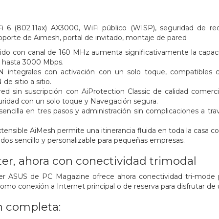
i 6 (802.11ax) AX3000, WiFi público (WISP), seguridad de red 
 soporte de Aimesh, portal de invitado, montaje de pared
ápido con canal de 160 MHz aumenta significativamente la capacid
e hasta 3000 Mbps.
 integrales con activación con un solo toque, compatibles c
de sitio a sitio.
red sin suscripción con AiProtection Classic de calidad come
guridad con un solo toque y Navegación segura.
sencilla en tres pasos y administración sin complicaciones a tra
xtensible AiMesh permite una itinerancia fluida en toda la casa 
tados sencillo y personalizable para pequeñas empresas.
ter, ahora con conectividad trimodal
er ASUS de PC Magazine ofrece ahora conectividad tri-mode pa
mo conexión a Internet principal o de reserva para disfrutar de u
n completa: