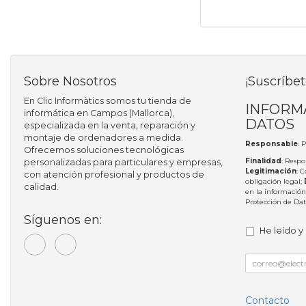
Sobre Nosotros
¡Suscríbet
En Clic Informàtics somos tu tienda de
INFORM
informática en Campos (Mallorca),
DATOS
especializada en la venta, reparación y
montaje de ordenadores a medida.
Responsable
: 
Ofrecemos soluciones tecnológicas
Finalidad
: Respo
personalizadas para particulares y empresas,
Legitimación
: 
con atención profesional y productos de
obligación legal;
calidad.
en la información
Protección de Da
Síguenos en:
He leído y
Contacto