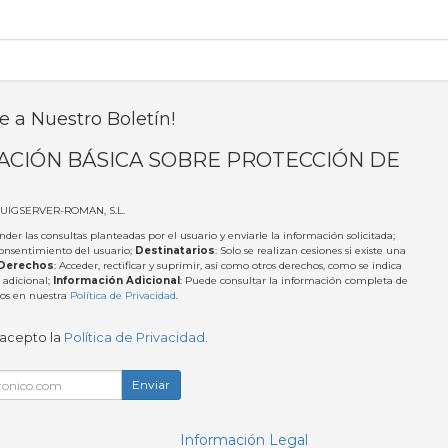
e a Nuestro Boletín!
ACIÓN BÁSICA SOBRE PROTECCIÓN DE
PUIGSERVER-ROMAN, S.L.
nder las consultas planteadas por el usuario y enviarle la información solicitada;
Consentimiento del usuario;
Destinatarios
: Solo se realizan cesiones si existe una
Derechos
: Acceder, rectificar y suprimir, así como otros derechos, como se indica
 adicional;
Información Adicional
: Puede consultar la información completa de
tos en nuestra
Política de Privacidad
.
 acepto la
Política de Privacidad
.
Enviar
Información Legal