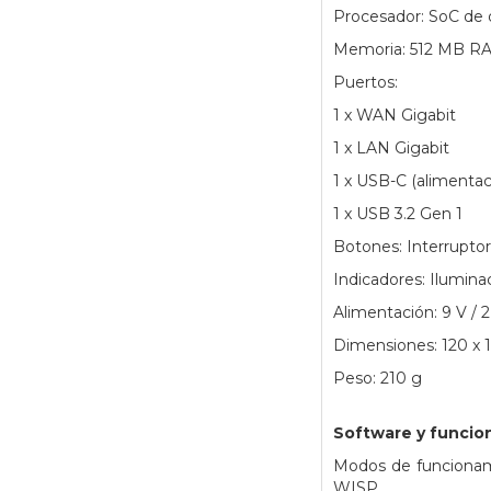
Procesador: SoC de 
Memoria: 512 MB RA
Puertos:
1 x WAN Gigabit
1 x LAN Gigabit
1 x USB-C (alimentac
1 x USB 3.2 Gen 1
Botones: Interruptor
Indicadores: Ilumin
Alimentación: 9 V / 2
Dimensiones: 120 x 
Peso: 210 g
Software y funcio
Modos de funcionami
WISP