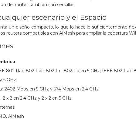
ión del router también son sencillas.
cualquier escenario y el Espacio
nta un diseño compacto, lo que lo hace lo suficientemente fle
rios routers compatibles con AiMesh para ampliar la cobertura WiF
ones
ámbrica
EE 802.11ax, 802.11ac, 802.11n, 802.11a en 5 GHz; IEEE 802.11ax, 
 y 5 GHz
sta 2402 Mbps en 5 GHz y 574 Mbps en 2.4 GHz
2 x 2 en 2.4 GHz y 2 x 2 en 5 GHz
nternas
MO, AiMesh