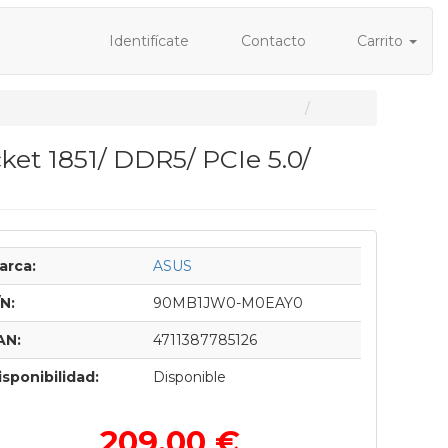
Identifícate
Contacto
Carrito
t 1851/ DDR5/ PCIe 5.0/
arca:
ASUS
/N:
90MB1JW0-M0EAY0
AN:
4711387785126
isponibilidad:
Disponible
209,00 €