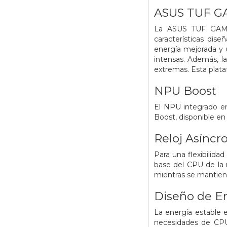
ASUS TUF G
La ASUS TUF GAMIN
características di
energía mejorada y u
intensas. Además, l
extremas. Esta plata
NPU Boost
El NPU integrado en
Boost, disponible en
Reloj Asíncr
Para una flexibilid
base del CPU de la
mientras se mantiene
Diseño de E
La energía estable e
necesidades de CPU