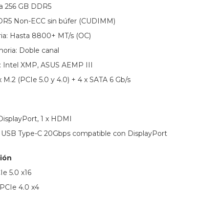
a 256 GB DDR5
DR5 Non-ECC sin búfer (CUDIMM)
ia: Hasta 8800+ MT/s (OC)
oria: Doble canal
: Intel XMP, ASUS AEMP III
M.2 (PCIe 5.0 y 4.0) + 4 x SATA 6 Gb/s
 DisplayPort, 1 x HDMI
x USB Type-C 20Gbps compatible con DisplayPort
ión
Ie 5.0 x16
 PCIe 4.0 x4