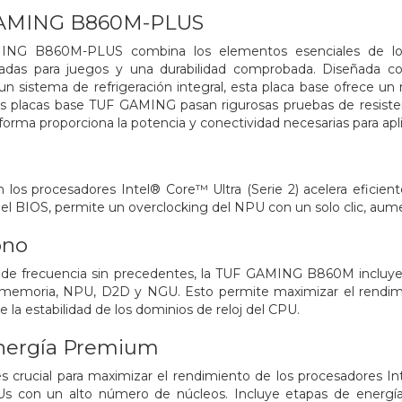
AMING B860M-PLUS
G B860M-PLUS combina los elementos esenciales de los p
señadas para juegos y una durabilidad comprobada. Diseñada 
n sistema de refrigeración integral, esta placa base ofrece un
as placas base TUF GAMING pasan rigurosas pruebas de resisten
forma proporciona la potencia y conectividad necesarias para apli
 los procesadores Intel® Core™ Ultra (Serie 2) acelera eficien
 el BIOS, permite un overclocking del NPU con un solo clic, au
ono
ad de frecuencia sin precedentes, la TUF GAMING B860M incluye 
 memoria, NPU, D2D y NGU. Esto permite maximizar el rendi
 la estabilidad de los dominios de reloj del CPU.
nergía Premium
s crucial para maximizar el rendimiento de los procesadores Inte
s con un alto número de núcleos. Incluye etapas de energía 