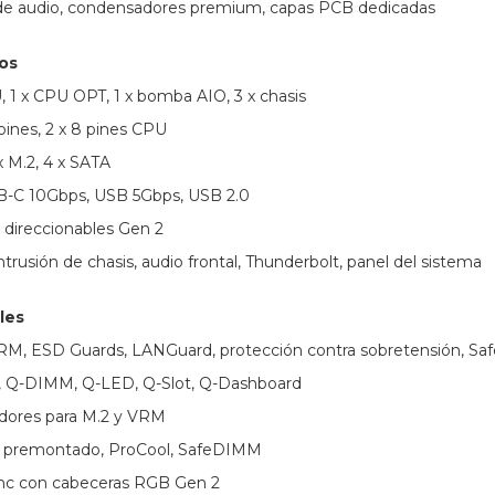
 de audio, condensadores premium, capas PCB dedicadas
os
U, 1 x CPU OPT, 1 x bomba AIO, 3 x chasis
pines, 2 x 8 pines CPU
 M.2, 4 x SATA
SB-C 10Gbps, USB 5Gbps, USB 2.0
 direccionables Gen 2
trusión de chasis, audio frontal, Thunderbolt, panel del sistema
les
RM, ESD Guards, LANGuard, protección contra sobretensión, Saf
, Q-DIMM, Q-LED, Q-Slot, Q-Dashboard
adores para M.2 y VRM
O premontado, ProCool, SafeDIMM
ync con cabeceras RGB Gen 2