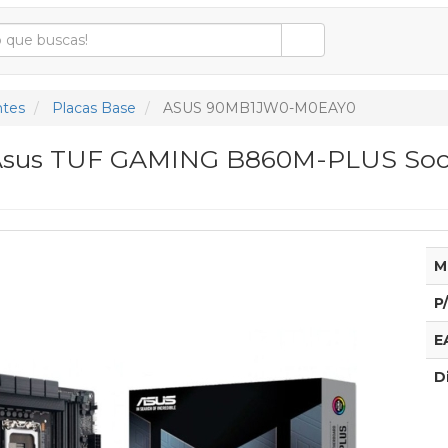
tes
Placas Base
ASUS 90MB1JW0-M0EAY0
Asus TUF GAMING B860M-PLUS Socke
M
P
E
D