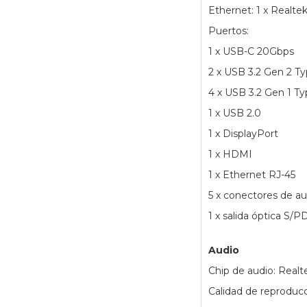
Ethernet: 1 x Realt
Puertos:
1 x USB-C 20Gbps
2 x USB 3.2 Gen 2 T
4 x USB 3.2 Gen 1 T
1 x USB 2.0
1 x DisplayPort
1 x HDMI
1 x Ethernet RJ-45
5 x conectores de au
1 x salida óptica S/P
Audio
Chip de audio: Realte
Calidad de reproducc