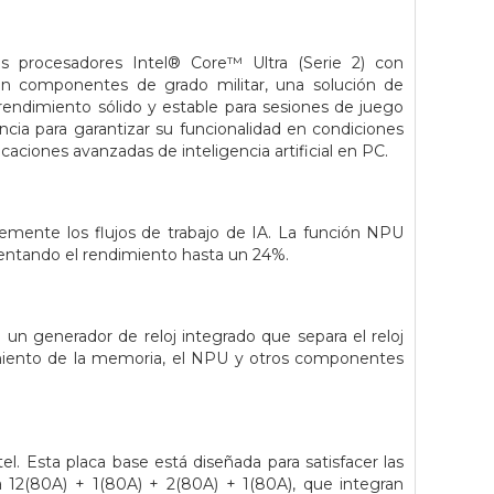
rocesadores Intel® Core™ Ultra (Serie 2) con
con componentes de grado militar, una solución de
 rendimiento sólido y estable para sesiones de juego
cia para garantizar su funcionalidad en condiciones
caciones avanzadas de inteligencia artificial en PC.
temente los flujos de trabajo de IA. La función NPU
mentando el rendimiento hasta un 24%.
un generador de reloj integrado que separa el reloj
miento de la memoria, el NPU y otros componentes
l. Esta placa base está diseñada para satisfacer las
12(80A) + 1(80A) + 2(80A) + 1(80A), que integran