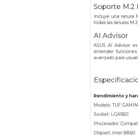
Soporte M.2 
Incluye una ranura 
todas las ranuras M.
AI Advisor
ASUS AI Advisor es u
entender funciones 
avanzado para usuar
Especificaci
Rendimiento y ha
Modelo: TUF GAMI
Socket: LGA1851
Procesador: Compatib
Chipset: Intel B860