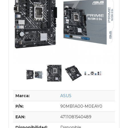
Marca:
ASUS
P/N:
90MB1A00-M0EAY0
EAN:
4711081540489
Disponibilidad:
Disponible