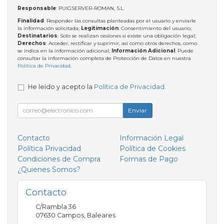
Responsable
: PUIGSERVER-ROMAN, S.L.
Finalidad
: Responder las consultas planteadas por el usuario y enviarle
la información solicitada;
Legitimación
: Consentimiento del usuario;
Destinatarios
: Solo se realizan cesiones si existe una obligación legal;
Derechos
: Acceder, rectificar y suprimir, así como otros derechos, como
se indica en la información adicional;
Información Adicional
: Puede
consultar la información completa de Protección de Datos en nuestra
Política de Privacidad
.
He leído y acepto la
Política de Privacidad
.
Enviar
Contacto
Información Legal
Política Privacidad
Política de Cookies
Condiciones de Compra
Formas de Pago
¿Quienes Somos?
Contacto
C/Rambla 36
07630
Campos
,
Baleares