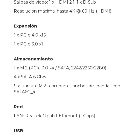
Salidas de vídeo: 1 x HDMI 2.1, 1 x D-Sub
Resolución máxima: hasta 4K @ 60 Hz (HDMI)
Expansión
1 x PCIe 4.0 x16
1 x PCIe 3.0 x1
Almacenamiento
1 x M.2 (PCIe 3.0 x4 / SATA, 2242/2260/2280)
4 x SATA 6 Gb/s
*La ranura M.2 comparte ancho de banda con
SATA6G_4
Red
LAN: Realtek Gigabit Ethernet (1 Gbps)
USB