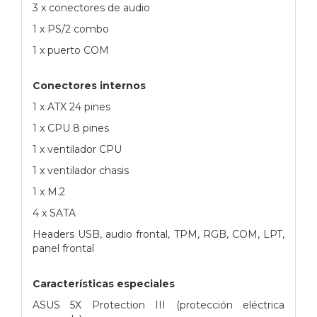
3 x conectores de audio
1 x PS/2 combo
1 x puerto COM
Conectores internos
1 x ATX 24 pines
1 x CPU 8 pines
1 x ventilador CPU
1 x ventilador chasis
1 x M.2
4 x SATA
Headers USB, audio frontal, TPM, RGB, COM, LPT,
panel frontal
Características especiales
ASUS 5X Protection III (protección eléctrica