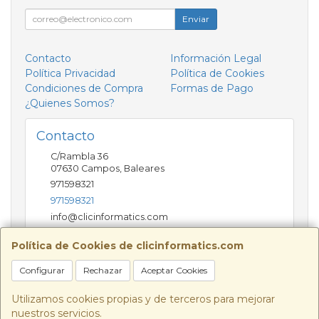
Enviar
Contacto
Información Legal
Política Privacidad
Política de Cookies
Condiciones de Compra
Formas de Pago
¿Quienes Somos?
Contacto
C/Rambla 36
07630
Campos
,
Baleares
971598321
971598321
info@clicinformatics.com
Política de Cookies de clicinformatics.com
Horario
Configurar
Rechazar
Aceptar Cookies
De lunes a viernes 9:00-13:30/16:00-19:30 Sábados
10:00-13:00
Utilizamos cookies propias y de terceros para mejorar
nuestros servicios.