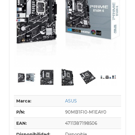
Marca:
ASUS
P/N:
90MB1FI0-M1EAY0
EAN:
4711387198506
Disponibilidad:
Disponible