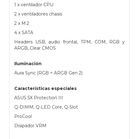
1 x ventilador CPU
2 x ventiladores chasis
2 x M.2
4 x SATA
Headers USB, audio frontal, TPM, COM, RGB y
ARGB, Clear CMOS
Iluminación
Aura Sync (RGB + ARGB Gen 2)
Características especiales
ASUS 5X Protection III
Q-DIMM, Q-LED Core, Q-Slot
ProCool
Disipador VRM