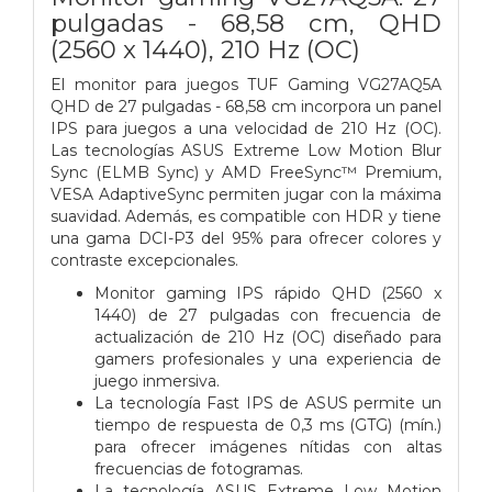
pulgadas - 68,58 cm, QHD
(2560 x 1440), 210 Hz (OC)
El monitor para juegos TUF Gaming VG27AQ5A
QHD de 27 pulgadas - 68,58 cm incorpora un panel
IPS para juegos a una velocidad de 210 Hz (OC).
Las tecnologías ASUS Extreme Low Motion Blur
Sync (ELMB Sync) y AMD FreeSync™ Premium,
VESA AdaptiveSync permiten jugar con la máxima
suavidad. Además, es compatible con HDR y tiene
una gama DCI-P3 del 95% para ofrecer colores y
contraste excepcionales.
Monitor gaming IPS rápido QHD (2560 x
1440) de 27 pulgadas con frecuencia de
actualización de 210 Hz (OC) diseñado para
gamers profesionales y una experiencia de
juego inmersiva.
La tecnología Fast IPS de ASUS permite un
tiempo de respuesta de 0,3 ms (GTG) (mín.)
para ofrecer imágenes nítidas con altas
frecuencias de fotogramas.
La tecnología ASUS Extreme Low Motion