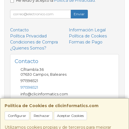
He leído y acepto la
Política de Privacidad
.
Enviar
Contacto
Información Legal
Política Privacidad
Política de Cookies
Condiciones de Compra
Formas de Pago
¿Quienes Somos?
Contacto
C/Rambla 36
07630
Campos
,
Baleares
971598321
971598321
info@clicinformatics.com
Política de Cookies de clicinformatics.com
Horario
Configurar
Rechazar
Aceptar Cookies
De lunes a viernes 9:00-13:30/16:00-19:30 Sábados
10:00-13:00
Utilizamos cookies propias y de terceros para mejorar