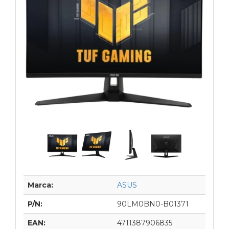
Marca:
ASUS
P/N:
90LM0BN0-B01371
EAN:
4711387906835