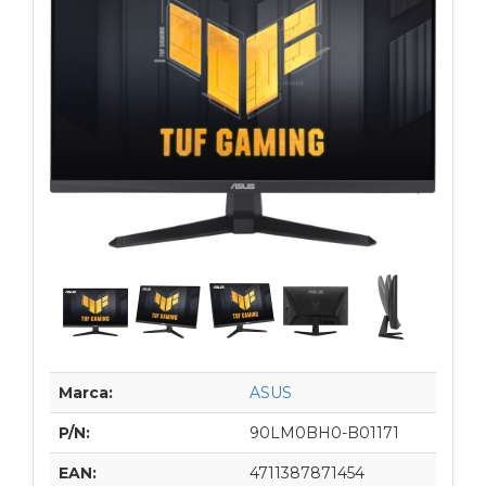
Marca:
ASUS
P/N:
90LM0BH0-B01171
EAN:
4711387871454