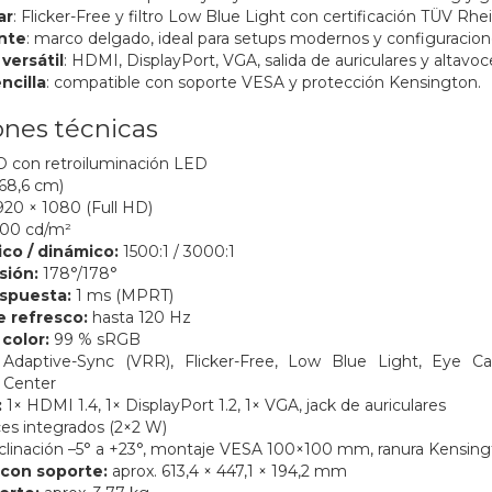
ar
: Flicker-Free y filtro Low Blue Light con certificación TÜV Rhe
nte
: marco delgado, ideal para setups modernos y configuracion
versátil
: HDMI, DisplayPort, VGA, salida de auriculares y altavoc
ncilla
: compatible con soporte VESA y protección Kensington.
ones técnicas
 con retroiluminación LED
68,6 cm)
20 × 1080 (Full HD)
00 cd/m²
ico / dinámico:
1500:1 / 3000:1
sión:
178°/178°
spuesta:
1 ms (MPRT)
 refresco:
hasta 120 Hz
color:
99 % sRGB
Adaptive-Sync (VRR), Flicker-Free, Low Blue Light, Eye Ca
 Center
:
1× HDMI 1.4, 1× DisplayPort 1.2, 1× VGA, jack de auriculares
es integrados (2×2 W)
clinación –5° a +23°, montaje VESA 100×100 mm, ranura Kensin
con soporte:
aprox. 613,4 × 447,1 × 194,2 mm