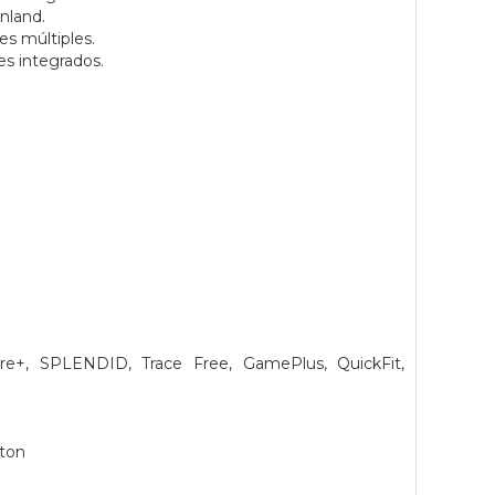
inland.
es múltiples.
es integrados.
re+, SPLENDID, Trace Free, GamePlus, QuickFit,
gton