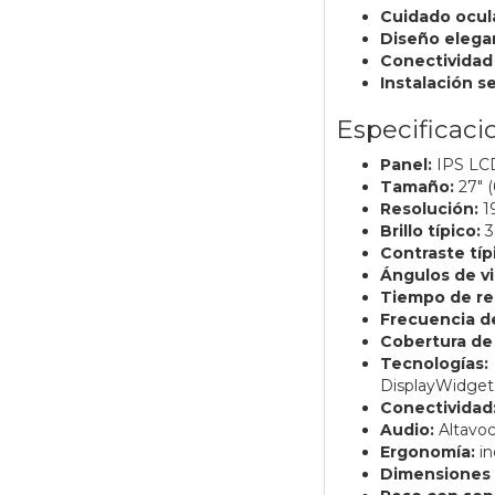
Cuidado ocul
Diseño elega
Conectividad 
Instalación se
Especificaci
Panel:
IPS LCD
Tamaño:
27″ (
Resolución:
19
Brillo típico:
3
Contraste típ
Ángulos de vi
Tiempo de re
Frecuencia de
Cobertura de 
Tecnologías:
DisplayWidget
Conectividad
Audio:
Altavoc
Ergonomía:
in
Dimensiones 