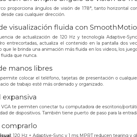
rco proporciona ángulos de visión de 178°, tanto horizontal c
esde casi cualquier dirección.
de visualización fluida con SmoothMoti
uencia de actualización de 120 Hz y tecnología Adaptive-Sync 
ro entrecortadas, actualiza el contenido en la pantalla dos v
o que le brinda una animación más fluida en los videos, los juego
fluida que nunca.
e manos libres
e permite colocar el teléfono, tarjetas de presentación o cualqui
acio de trabajo esté más ordenado y organizado.
 expansiva
VGA te permiten conectar tu computadora de escritorio/portátil
dad de dispositivos. También tiene puerto de paso para la entrad
a comprarlo
isual
: 120 Hz + Adaptive-Sync y 1 ms MPRT reducen tearing y g