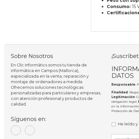
Peso con sop
Consumo:
15 
Certificacion
Sobre Nosotros
¡Suscríbet
En Clic Informàtics somos tu tienda de
INFORM
informática en Campos (Mallorca),
DATOS
especializada en la venta, reparación y
montaje de ordenadores a medida.
Responsable
: 
Ofrecemos soluciones tecnológicas
Finalidad
: Respo
personalizadas para particulares y empresas,
Legitimación
: 
con atención profesional y productos de
obligación legal;
calidad.
en la información
Protección de Da
Síguenos en:
He leído y