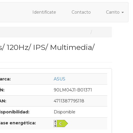
Identifícate
Contacto
Carrito
/ 120Hz/ IPS/ Multimedia/
arca:
ASUS
/N:
90LM04J1-B01371
AN:
4711387795118
isponibilidad:
Disponible
lase energética: