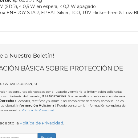
orte:
aprox. 3,77 kg
W (SDR), < 0,5 W en espera, < 0,3 W apagado
es:
ENERGY STAR, EPEAT Silver, TCO, TÜV Flicker-Free & Low Bl
e a Nuestro Boletín!
ACIÓN BÁSICA SOBRE PROTECCIÓN DE
PUIGSERVER-ROMAN, S.L.
nder las consultas planteadas por el usuario y enviarle la información solicitada;
Consentimiento del usuario;
Destinatarios
: Solo se realizan cesiones si existe una
Derechos
: Acceder, rectificar y suprimir, así como otros derechos, como se indica
 adicional;
Información Adicional
: Puede consultar la información completa de
tos en nuestra
Política de Privacidad
.
 acepto la
Política de Privacidad
.
Enviar