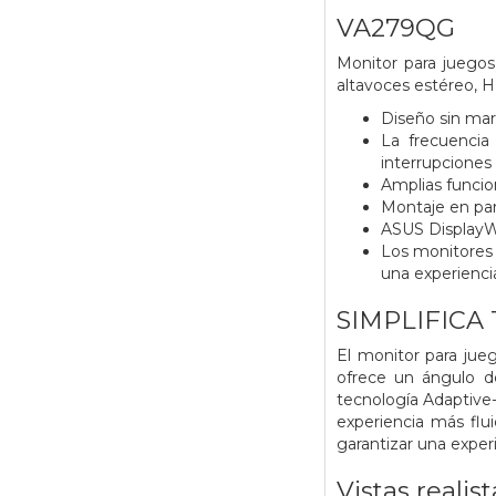
VA279QG
Monitor para juego
altavoces estéreo, H
Diseño sin mar
La frecuencia
interrupciones 
Amplias funcio
Montaje en par
ASUS DisplayWi
Los monitores 
una experienci
SIMPLIFICA
El monitor para ju
ofrece un ángulo d
tecnología Adaptive-
experiencia más flu
garantizar una exper
Vistas realis