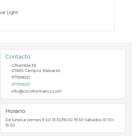
ue Light
Contacto
C/Rambla 36
07630
Campos
,
Baleares
971598321
971598321
info@clicinformatics.com
Horario
De lunes a viernes 9:00-13:30/16:00-19:30 Sábados 10:00-
13:00