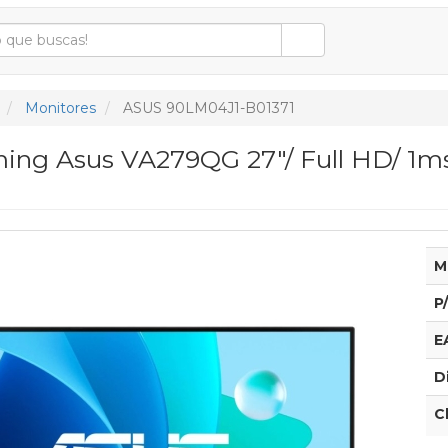
Monitores
ASUS 90LM04J1-B01371
ing Asus VA279QG 27"/ Full HD/ 1ms
M
P
E
D
C