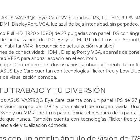
s ASUS VA279QG Eye Care: 27 pulgadas, IPS, Full HD, 99 % sR
DMI, DisplayPort, VGA, luz azul de baja intensidad, sin parpadeo
co Full HD (1920 x 1080) de 27 pulgadas con panel IPS con ángu
 de actualización de 120 Hz y el MPRT de 1 ms de SmoothMo
al habilitar VRR (frecuencia de actualización variable)
nes de conectividad: HDMI, DisplayPort y VGA, además de conect
ed VESA para ahorrar espacio en el escritorio
dget Center permite a los usuarios cambiar fácilmente la configu
ASUS Eye Care cuentan con tecnologías Flicker-free y Low Blue 
a de visualización cómoda.
 TU TRABAJO Y TU DIVERSIÓN
egos ASUS VA279QG Eye Care cuenta con un panel IPS de 27 pu
e visión amplio de 178° y una calidad de imagen vívida. Una
Sync y un MPRT de 1 ms para eliminar el desgarro de la pantall
ida que nunca. También cuenta con tecnologías Flicker-free y 
iencia de visualización cómoda.
tas con un amplio ángulo de visión de 17