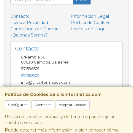
Contacto
Información Legal
Política Privacidad
Política de Cookies
Condiciones de Compra
Formas de Pago
¿Quienes Somos?
Contacto
C/Rambla 36
07630
Campos
,
Baleares
971598321
971598321
info@clicinformatics.com
Política de Cookies de clicinformatics.com
Horario
Configurar
Rechazar
Aceptar Cookies
De lunes a viernes 9:00-13:30/16:00-19:30 Sábados
10:00-13:00
Utilizamos cookies propias y de terceros para mejorar
nuestros servicios.
Puede obtener más información, o bien conocer cómo