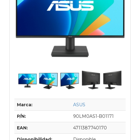
Marca:
ASUS
P/N:
90LM0AS1-B01171
EAN:
4711387740170
Disponibilidad:
Disponible