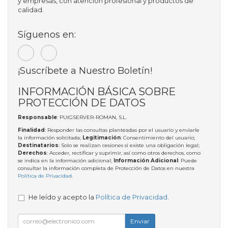
y empresas, con atención profesional y productos de
calidad.
Síguenos en:
¡Suscríbete a Nuestro Boletín!
INFORMACIÓN BÁSICA SOBRE
PROTECCIÓN DE DATOS
Responsable
: PUIGSERVER-ROMAN, S.L.
Finalidad
: Responder las consultas planteadas por el usuario y enviarle
la información solicitada;
Legitimación
: Consentimiento del usuario;
Destinatarios
: Solo se realizan cesiones si existe una obligación legal;
Derechos
: Acceder, rectificar y suprimir, así como otros derechos, como
se indica en la información adicional;
Información Adicional
: Puede
consultar la información completa de Protección de Datos en nuestra
Política de Privacidad
.
He leído y acepto la
Política de Privacidad
.
Enviar