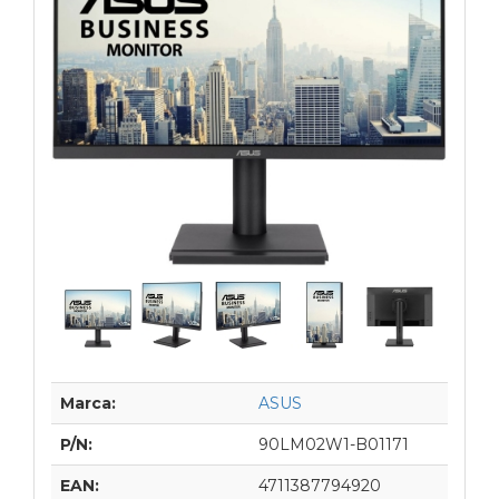
Marca:
ASUS
P/N:
90LM02W1-B01171
EAN:
4711387794920