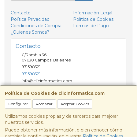
Contacto
Información Legal
Política Privacidad
Política de Cookies
Condiciones de Compra
Formas de Pago
¿Quienes Somos?
Contacto
C/Rambla 36
07630
Campos
,
Baleares
971598321
971598321
info@clicinformatics.com
Política de Cookies de clicinformatics.com
Horario
Configurar
Rechazar
Aceptar Cookies
De lunes a viernes 9:00-13:30/16:00-19:30 Sábados
10:00-13:00
Utilizamos cookies propias y de terceros para mejorar
nuestros servicios.
Puede obtener más información, o bien conocer cómo
cambiar la configuración, en nuestra
Política de Cookies
.