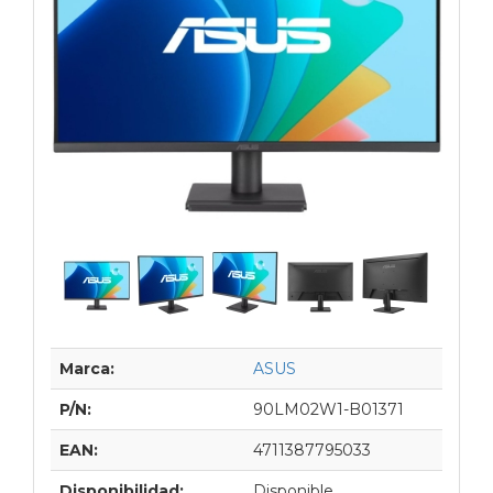
Marca:
ASUS
P/N:
90LM02W1-B01371
EAN:
4711387795033
Disponibilidad:
Disponible