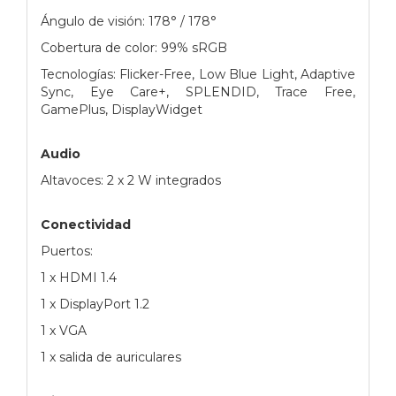
Ángulo de visión: 178° / 178°
Cobertura de color: 99% sRGB
Tecnologías: Flicker-Free, Low Blue Light, Adaptive
Sync, Eye Care+, SPLENDID, Trace Free,
GamePlus, DisplayWidget
Audio
Altavoces: 2 x 2 W integrados
Conectividad
Puertos:
1 x HDMI 1.4
1 x DisplayPort 1.2
1 x VGA
1 x salida de auriculares