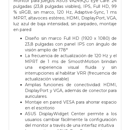
Monitor para juegos ASUS VA249QG Eye Care: 24
pulgadas (23,8 pulgadas visibles), IPS, Full HD, 99
% sRGB, sin marco, 120 Hz, Adaptive-Sync, 1 ms
MPRT, altavoces estéreo, HDMI, DisplayPort, VGA,
luz azul de baja intensidad, sin parpadeo, montaje
en pared
Diseño sin marco Full HD (1920 x 1080) de
23,8 pulgadas con panel IPS con ángulo de
visión amplio de 178°
La frecuencia de actualización de 120 Hz y el
MPRT de 1 ms de SmoothMotion brindan
una experiencia visual fluida y sin
interrupciones al habilitar VRR (frecuencia de
actualización variable)
Amplias funciones de conectividad: HDMI,
DisplayPort y VGA, además de conector para
auriculares.
Montaje en pared VESA para ahorrar espacio
en el escritorio
ASUS DisplayWidget Center permite a los
usuarios cambiar fácilmente la configuración
del monitor a través de una interfaz intuitiva