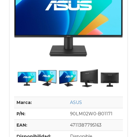
Marca:
ASUS
P/N:
90LM02W0-B01171
EAN:
4711387795163
Disponibilidad:
Disponible