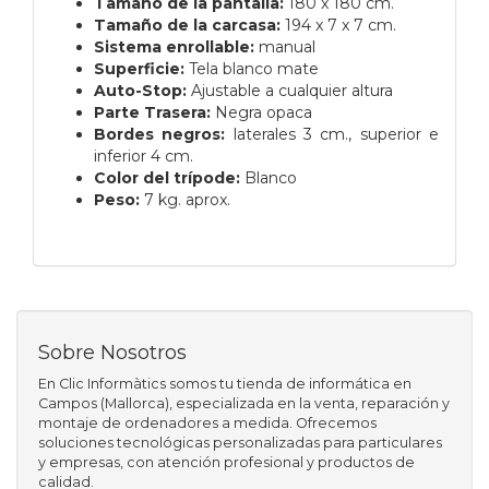
Tamaño de la pantalla:
180 x 180 cm.
Tamaño de la carcasa:
194 x 7 x 7 cm.
Sistema enrollable:
manual
Superficie:
Tela blanco mate
Auto-Stop:
Ajustable a cualquier altura
Parte Trasera:
Negra opaca
Bordes negros:
laterales 3 cm., superior e
inferior 4 cm.
Color del trípode:
Blanco
Peso:
7 kg. aprox.
Sobre Nosotros
En Clic Informàtics somos tu tienda de informática en
Campos (Mallorca), especializada en la venta, reparación y
montaje de ordenadores a medida. Ofrecemos
soluciones tecnológicas personalizadas para particulares
y empresas, con atención profesional y productos de
calidad.