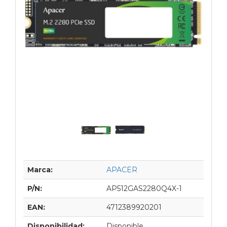
Marca:
APACER
P/N:
AP512GAS2280Q4X-1
EAN:
4712389920201
Disponibilidad:
Disponible