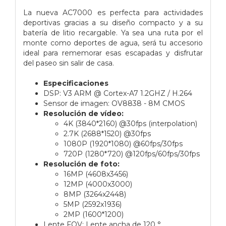
La nueva AC7000 es perfecta para actividades
deportivas gracias a su diseño compacto y a su
batería de litio recargable. Ya sea una ruta por el
monte como deportes de agua, será tu accesorio
ideal para rememorar esas escapadas y disfrutar
del paseo sin salir de casa.
Especificaciones
DSP: V3 ARM @ Cortex-A7 1.2GHZ / H.264
Sensor de imagen: OV8838 - 8M CMOS
Resolución de vídeo:
4K (3840*2160) @30fps (interpolation)
2.7K (2688*1520) @30fps
1080P (1920*1080) @60fps/30fps
720P (1280*720) @120fps/60fps/30fps
Resolución de foto:
16MP (4608x3456)
12MP (4000x3000)
8MP (3264x2448)
5MP (2592x1936)
2MP (1600*1200)
Lente FOV: Lente ancha de 120 °