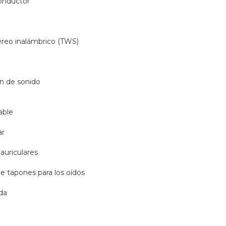
onductor
reo inalámbrico (TWS)
ón de sonido
able
ar
 auriculares
e tapones para los oídos
da