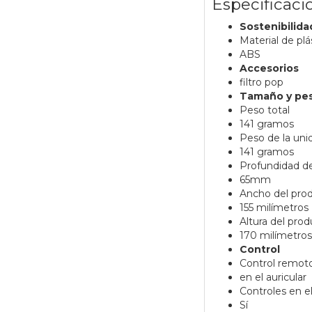
Especificaci
Sostenibilida
Material de plá
ABS
Accesorios
filtro pop
Tamaño y pe
Peso total
141 gramos
Peso de la unid
141 gramos
Profundidad de
65mm
Ancho del prod
155 milímetros
Altura del pro
170 milímetros
Control
Control remot
en el auricular
Controles en el
Sí