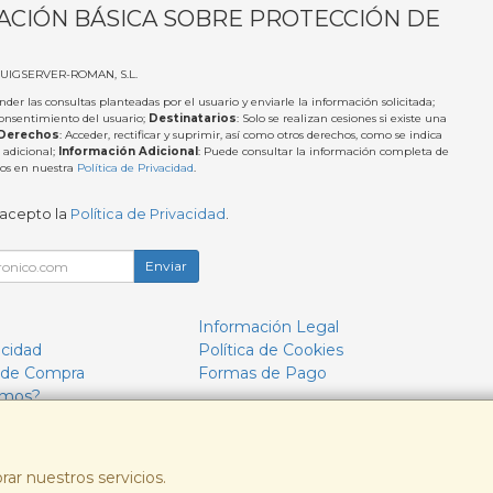
ACIÓN BÁSICA SOBRE PROTECCIÓN DE
PUIGSERVER-ROMAN, S.L.
nder las consultas planteadas por el usuario y enviarle la información solicitada;
Consentimiento del usuario;
Destinatarios
: Solo se realizan cesiones si existe una
Derechos
: Acceder, rectificar y suprimir, así como otros derechos, como se indica
 adicional;
Información Adicional
: Puede consultar la información completa de
tos en nuestra
Política de Privacidad
.
 acepto la
Política de Privacidad
.
Enviar
Información Legal
acidad
Política de Cookies
 de Compra
Formas de Pago
omos?
rar nuestros servicios.