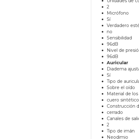
Unidades de c
2
Micrófono
Sí
Verdadero esté
no
Sensibilidad
96dB
Nivel de presi
96dB
Auricular
Diadema ajust
Sí
Tipo de auricul
Sobre el oído
Material de los
cuero sintético
Construcción d
cerrado
Canales de sali
2
Tipo de imán
Neodimio