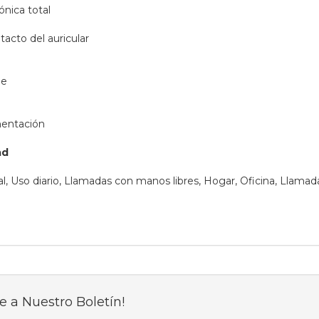
ónica total
acto del auricular
je
mentación
ad
l, Uso diario, Llamadas con manos libres, Hogar, Oficina, Llamad
e a Nuestro Boletín!