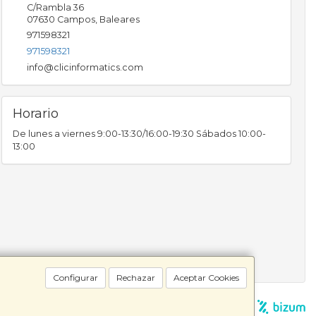
C/Rambla 36
07630
Campos
,
Baleares
971598321
971598321
info@clicinformatics.com
Horario
De lunes a viernes 9:00-13:30/16:00-19:30 Sábados 10:00-
13:00
Configurar
Rechazar
Aceptar Cookies