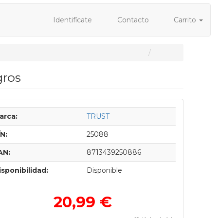
Identifícate
Contacto
Carrito
gros
arca:
TRUST
/N:
25088
AN:
8713439250886
isponibilidad:
Disponible
20,99 €