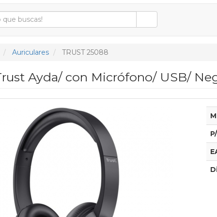
Auriculares
TRUST 25088
Trust Ayda/ con Micrófono/ USB/ Ne
M
P
E
D