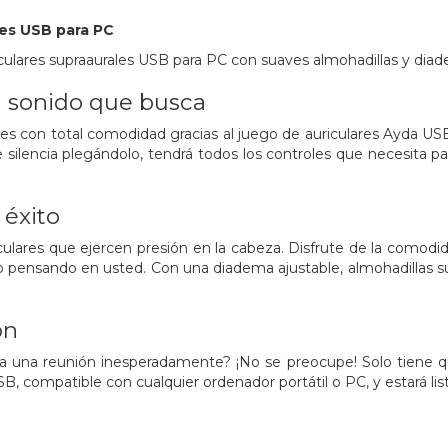
res USB para PC
culares supraaurales USB para PC con suaves almohadillas y dia
l sonido que busca
nes con total comodidad gracias al juego de auriculares Ayda U
silencia plegándolo, tendrá todos los controles que necesita par
 éxito
culares que ejercen presión en la cabeza. Disfrute de la comodid
 pensando en usted. Con una diadema ajustable, almohadillas suav
ón
a una reunión inesperadamente? ¡No se preocupe! Solo tiene qu
 compatible con cualquier ordenador portátil o PC, y estará li