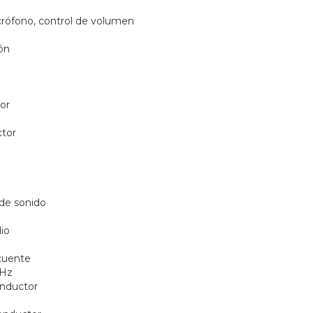
icrófono, control de volumen
ón
or
ctor
de sonido
io
cuente
0Hz
nductor