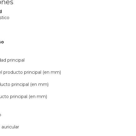
ones
d
stico
so
ad principal
l producto principal (en mm)
ucto principal (en mm)
ducto principal (en mm)
o
 auricular