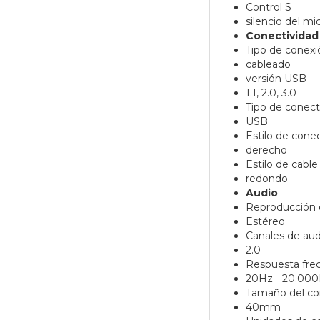
Control S
silencio del m
Conectividad
Tipo de conexi
cableado
versión USB
1.1, 2.0, 3.0
Tipo de conect
USB
Estilo de cone
derecho
Estilo de cable
redondo
Audio
Reproducción 
Estéreo
Canales de aud
2.0
Respuesta fre
20Hz - 20.00
Tamaño del co
40mm