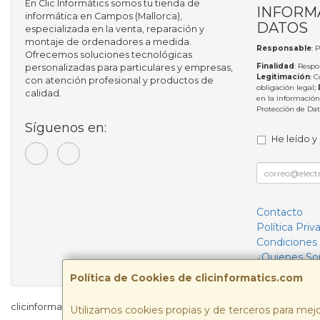
En Clic Informàtics somos tu tienda de
INFORM
informática en Campos (Mallorca),
DATOS
especializada en la venta, reparación y
montaje de ordenadores a medida.
Responsable
: 
Ofrecemos soluciones tecnológicas
Finalidad
: Respo
personalizadas para particulares y empresas,
Legitimación
: 
con atención profesional y productos de
obligación legal;
calidad.
en la información
Protección de Da
Síguenos en:
He leído y
Contacto
Política Priv
Condiciones
¿Quienes S
Política de Cookies de clicinformatics.com
clicinformatics.com © 2026
Utilizamos cookies propias y de terceros para mejo