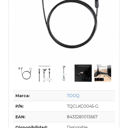
Marca:
TOOQ
P/N:
TQCLKC0045-G
EAN:
8433281013667
Disponibilidad:
Disponible