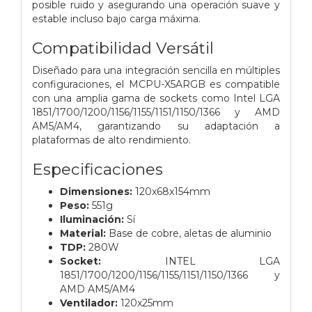
posible ruido y asegurando una operación suave y
estable incluso bajo carga máxima.
Compatibilidad Versátil
Diseñado para una integración sencilla en múltiples
configuraciones, el MCPU-X5ARGB es compatible
con una amplia gama de sockets como Intel LGA
1851/1700/1200/1156/1155/1151/1150/1366 y AMD
AM5/AM4, garantizando su adaptación a
plataformas de alto rendimiento.
Especificaciones
Dimensiones:
120x68x154mm
Peso:
551g
Iluminación:
Sí
Material:
Base de cobre, aletas de aluminio
TDP:
280W
Socket:
INTEL LGA
1851/1700/1200/1156/1155/1151/1150/1366 y
AMD AM5/AM4
Ventilador:
120x25mm