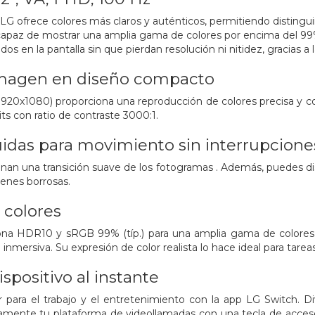
LG ofrece colores más claros y auténticos, permitiendo distingui
capaz de mostrar una amplia gama de colores por encima del 99
os en la pantalla sin que pierdan resolución ni nitidez, gracias 
imagen en diseño compacto
1920x1080) proporciona una reproducción de colores precisa y c
its con ratio de contraste 3000:1.
idas para movimiento sin interrupcione
nan una transición suave de los fotogramas . Además, puedes d
genes borrosas.
 colores
ona HDR10 y sRGB 99% (típ.) para una amplia gama de colores 
inmersiva. Su expresión de color realista lo hace ideal para tarea
spositivo al instante
para el trabajo y el entretenimiento con la app LG Switch. Div
damente tu plataforma de videollamadas con una tecla de acceso