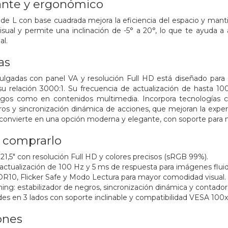
ante y ergonómico
de L con base cuadrada mejora la eficiencia del espacio y manti
sual y permite una inclinación de -5° a 20°, lo que te ayuda a
al.
as
ulgadas con panel VA y resolución Full HD está diseñado para o
 su relación 3000:1. Su frecuencia de actualización de hasta 
uegos como en contenidos multimedia. Incorpora tecnologías 
ros y sincronización dinámica de acciones, que mejoran la experie
o convierte en una opción moderna y elegante, con soporte para
a comprarlo
21,5" con resolución Full HD y colores precisos (sRGB 99%).
actualización de 100 Hz y 5 ms de respuesta para imágenes fluid
R10, Flicker Safe y Modo Lectura para mayor comodidad visual.
ng: estabilizador de negros, sincronización dinámica y contador
des en 3 lados con soporte inclinable y compatibilidad VESA 100
ones