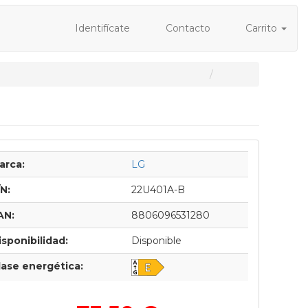
Identifícate
Contacto
Carrito
arca:
LG
/N:
22U401A-B
AN:
8806096531280
isponibilidad:
Disponible
lase energética: