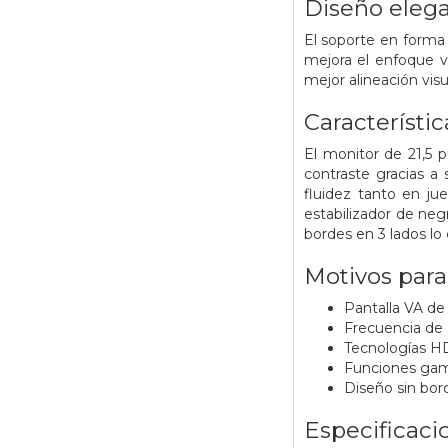
Diseño eleg
El soporte en forma 
mejora el enfoque vi
mejor alineación visu
Característic
El monitor de 21,5 p
contraste gracias a
fluidez tanto en j
estabilizador de neg
bordes en 3 lados l
Motivos par
Pantalla VA de 
Frecuencia de 
Tecnologías HD
Funciones gami
Diseño sin bor
Especificaci