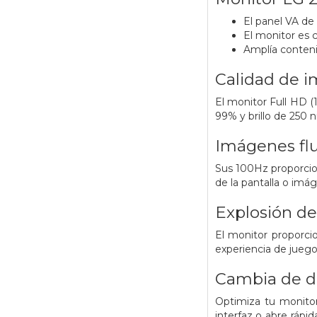
El panel VA de 
El monitor es 
Amplía contenid
Calidad de 
El monitor Full HD (
99% y brillo de 250 n
Imágenes flu
Sus 100Hz proporcio
de la pantalla o imá
Explosión de
El monitor proporci
experiencia de juego 
Cambia de di
Optimiza tu monitor 
interfaz o abre rápi