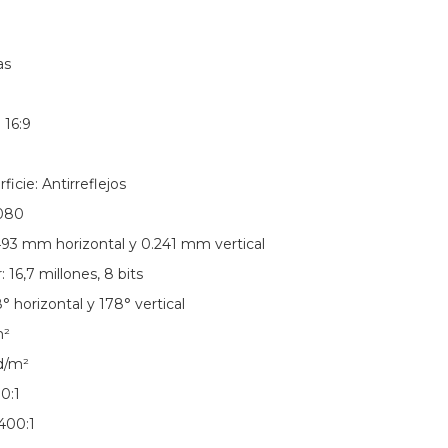
as
 16:9
icie: Antirreflejos
1080
493 mm horizontal y 0.241 mm vertical
 16,7 millones, 8 bits
° horizontal y 178° vertical
m²
d/m²
0:1
400:1