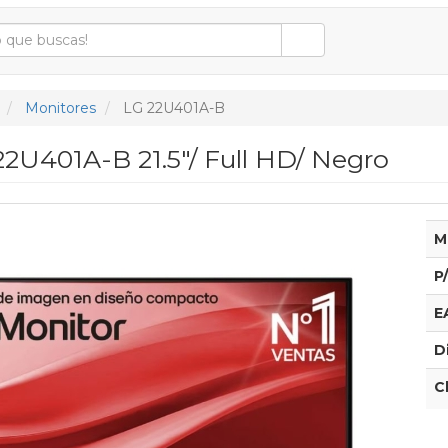
Monitores
LG 22U401A-B
22U401A-B 21.5"/ Full HD/ Negro
M
P
E
D
C