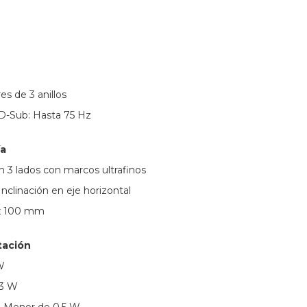
res de 3 anillos
D-Sub: Hasta 75 Hz
ía
n 3 lados con marcos ultrafinos
Inclinación en eje horizontal
 x 100 mm
tación
W
13 W