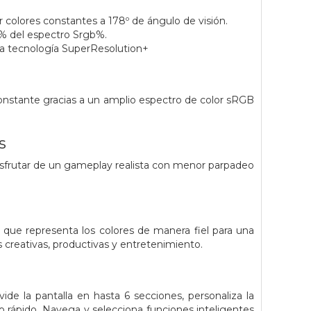
r colores constantes a 178º de ángulo de visión.
% del espectro Srgb%.
a la tecnología SuperResolution+
onstante gracias a un amplio espectro de color sRGB
s
isfrutar de un gameplay realista con menor parpadeo
que representa los colores de manera fiel para una
s creativas, productivas y entretenimiento.
ide la pantalla en hasta 6 secciones, personaliza la
 rápido. Navega y selecciona funciones inteligentes