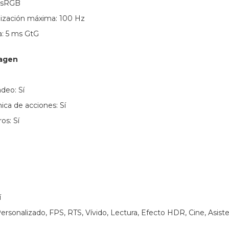
 sRGB
lización máxima: 100 Hz
: 5 ms GtG
magen
deo: Sí
ica de acciones: Sí
os: Sí
í
sonalizado, FPS, RTS, Vívido, Lectura, Efecto HDR, Cine, Asiste