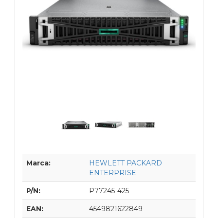
Marca:
HEWLETT PACKARD
ENTERPRISE
P/N:
P77245-425
EAN:
4549821622849