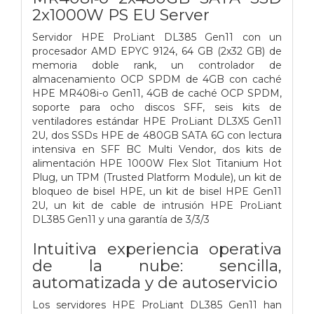
2x1000W PS EU Server
Servidor HPE ProLiant DL385 Gen11 con un
procesador AMD EPYC 9124, 64 GB (2x32 GB) de
memoria doble rank, un controlador de
almacenamiento OCP SPDM de 4GB con caché
HPE MR408i-o Gen11, 4GB de caché OCP SPDM,
soporte para ocho discos SFF, seis kits de
ventiladores estándar HPE ProLiant DL3X5 Gen11
2U, dos SSDs HPE de 480GB SATA 6G con lectura
intensiva en SFF BC Multi Vendor, dos kits de
alimentación HPE 1000W Flex Slot Titanium Hot
Plug, un TPM (Trusted Platform Module), un kit de
bloqueo de bisel HPE, un kit de bisel HPE Gen11
2U, un kit de cable de intrusión HPE ProLiant
DL385 Gen11 y una garantía de 3/3/3
Intuitiva experiencia operativa
de la nube: sencilla,
automatizada y de autoservicio
Los servidores HPE ProLiant DL385 Gen11 han