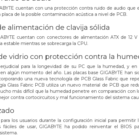
ABYTE cuentan con una protección contra ruido de audio que 
a placa de la posible contaminación acústica a nivel de PCB.
e alimentación de clavija sólida
GABYTE cuentan con conectores de alimentación ATX de 12 V y
a estable mientras se sobrecarga la CPU.
de vidrio con protección contra la hum
rjudicial para la longevidad de su PC que la humedad, y en
en algún momento del año. Las placas base GIGABYTE han sid
ncorporando una nueva tecnología de PCB Glass Fabric que re
ía Glass Fabric PCB utiliza un nuevo material de PCB que reduce
cho más difícil que la humedad penetre en comparación con los
jor contra cortocircuitos y mal funcionamiento del sistema cau
zado
para los usuarios durante la configuración inicial para permit
 fáciles de usar, GIGABYTE ha podido reinventar el BIOS par
sistema.