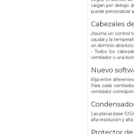
caigan por debajo d
puede personalizar a
Cabezales de
¡Asuma un control to
caudal y la temperatu
un dominio absoluto
• Todos los cabeza
ventilador o una bo
Nuevo softwa
Elija entre diferent
Para cada ventilador
ventilador correspon
Condensador
Las placas base GIG
alta resolución y alt
Protector de