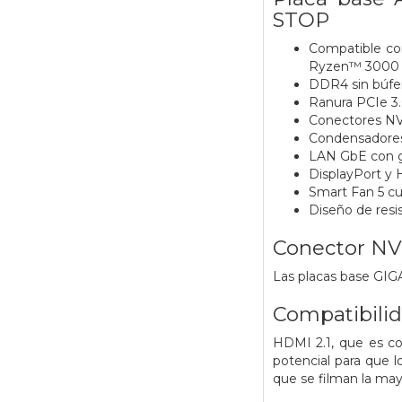
STOP
Compatible c
Ryzen™ 3000 
DDR4 sin búfe
Ranura PCIe 3.
Conectores NV
Condensadores 
LAN GbE con g
DisplayPort y 
Smart Fan 5 cu
Diseño de resis
Conector NV
Las placas base GIGA
Compatibilid
HDMI 2.1, que es co
potencial para que l
que se filman la mayo