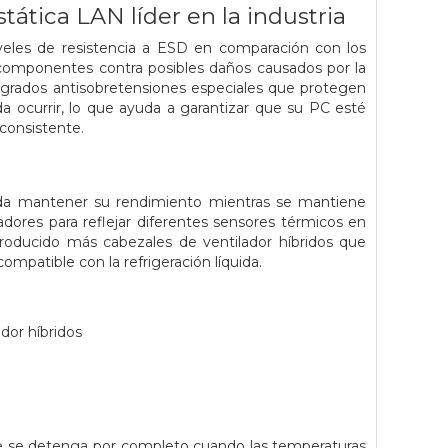
tática LAN líder en la industria
veles de resistencia a ESD en comparación con los
 componentes contra posibles daños causados ​​por la
tegrados antisobretensiones especiales que protegen
 ocurrir, lo que ayuda a garantizar que su PC esté
nconsistente.
eda mantener su rendimiento mientras se mantiene
adores para reflejar diferentes sensores térmicos en
troducido más cabezales de ventilador híbridos que
patible con la refrigeración líquida.
ador híbridos
 que se detenga por completo cuando las temperaturas