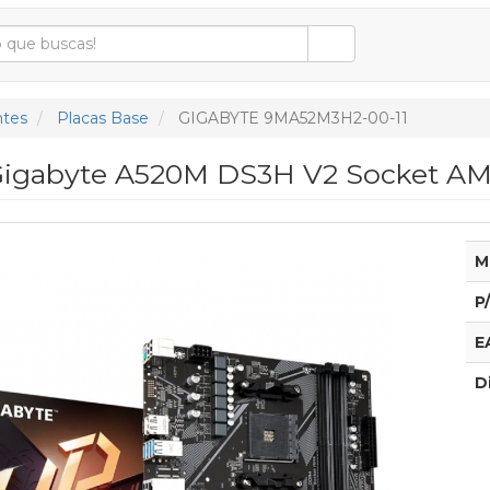
tes
Placas Base
GIGABYTE 9MA52M3H2-00-11
Gigabyte A520M DS3H V2 Socket AM4
M
P
E
D