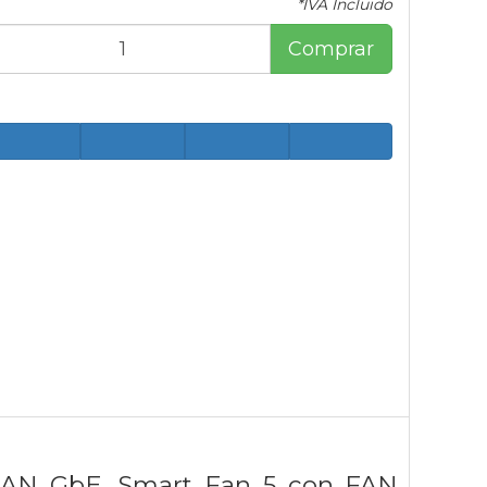
*IVA Incluido
Comprar
 LAN GbE, Smart Fan 5 con FAN