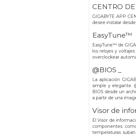
CENTRO DE
GIGABYTE APP CENTER
desee instalar desde
EasyTune™
EasyTune™ de GIGABYT
los relojes y voltaj
overclockear automá
@BIOS _
La aplicación GIGA
simple y elegante.
BIOS desde un archi
a partir de una ima
Visor de inf
El Visor de informac
componentes como lo
temperaturas suban 