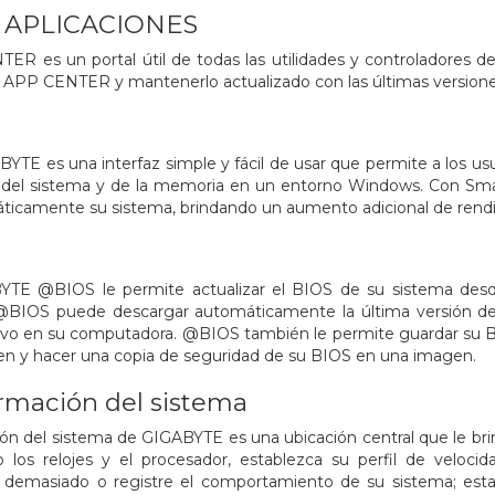
 APLICACIONES
 es un portal útil de todas las utilidades y controladores d
 APP CENTER y mantenerlo actualizado con las últimas versiones
E es una interfaz simple y fácil de usar que permite a los usuar
es del sistema y de la memoria en un entorno Windows. Con Smar
ticamente su sistema, brindando un aumento adicional de rend
BYTE @BIOS le permite actualizar el BIOS de su sistema desd
 @BIOS puede descargar automáticamente la última versión de
vo en su computadora. @BIOS también le permite guardar su BIO
gen y hacer una copia de seguridad de su BIOS en una imagen.
ormación del sistema
ión del sistema de GIGABYTE es una ubicación central que le bri
s relojes y el procesador, establezca su perfil de velocidad
demasiado o registre el comportamiento de su sistema; estas 