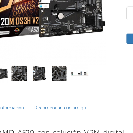
Información
Recomendar a un amigo
AMD A520 con solución VRM digital,