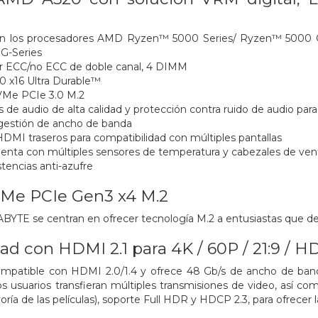
on los procesadores AMD Ryzen™ 5000 Series/ Ryzen™ 5000 
G-Series
r ECC/no ECC de doble canal, 4 DIMM
0 x16 Ultra Durable™
Me PCIe 3.0 M.2
de audio de alta calidad y protección contra ruido de audio par
estión de ancho de banda
HDMI traseros para compatibilidad con múltiples pantallas
enta con múltiples sensores de temperatura y cabezales de ven
tencias anti-azufre
Me PCIe Gen3 x4 M.2
BYTE se centran en ofrecer tecnología M.2 a entusiastas que de
ad con HDMI 2.1 para 4K / 60P / 21:9 / H
mpatible con HDMI 2.0/1.4 y ofrece 48 Gb/s de ancho de banda,
os usuarios transfieran múltiples transmisiones de video, así co
ría de las películas), soporte Full HDR y HDCP 2.3, para ofrecer l