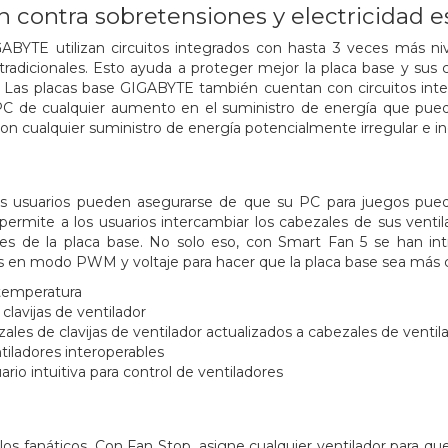
 contra sobretensiones y electricidad es
ABYTE utilizan circuitos integrados con hasta 3 veces más ni
 tradicionales. Esto ayuda a proteger mejor la placa base y sus
ca. Las placas base GIGABYTE también cuentan con circuitos in
PC de cualquier aumento en el suministro de energía que pueda
 con cualquier suministro de energía potencialmente irregular e i
os usuarios pueden asegurarse de que su PC para juegos pu
permite a los usuarios intercambiar los cabezales de sus ventil
nes de la placa base. No solo eso, con Smart Fan 5 se han in
 en modo PWM y voltaje para hacer que la placa base sea más com
temperatura
clavijas de ventilador
ales de clavijas de ventilador actualizados a cabezales de ventil
tiladores interoperables
ario intuitiva para control de ventiladores
e los fanáticos. Con Fan Stop, asigne cualquier ventilador para