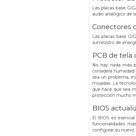
Las placas base GIG
audio analógico de l
Conectores d
Las placas base GI
suministro de energí
PCB de tela 
No hay nada más pe
considera humedad 
sea un problema, i
mojadas. La tecnolog
que hace que sea mu
protección mucho me
BIOS actuali
El BIOS es esencial 
funcionalidades más
configurar su nuevo 