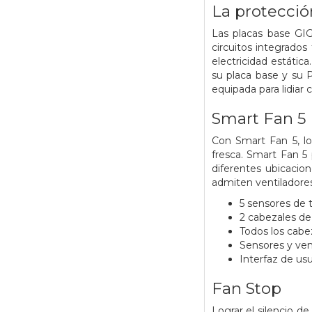
La protección
Las placas base GIG
circuitos integrados
electricidad estáti
su placa base y su 
equipada para lidiar
Smart Fan 5
Con Smart Fan 5, l
fresca. Smart Fan 5 
diferentes ubicacio
admiten ventiladores
5 sensores de 
2 cabezales de 
Todos los cabez
Sensores y ven
Interfaz de usu
Fan Stop
Lograr el silencio d