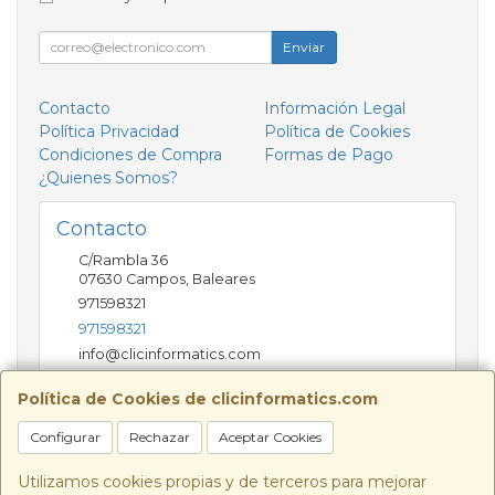
Enviar
Contacto
Información Legal
Política Privacidad
Política de Cookies
Condiciones de Compra
Formas de Pago
¿Quienes Somos?
Contacto
C/Rambla 36
07630
Campos
,
Baleares
971598321
971598321
info@clicinformatics.com
Política de Cookies de clicinformatics.com
Horario
Configurar
Rechazar
Aceptar Cookies
De lunes a viernes 9:00-13:30/16:00-19:30 Sábados
10:00-13:00
Utilizamos cookies propias y de terceros para mejorar