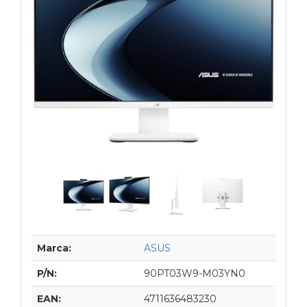
Marca:
ASUS
P/N:
90PT03W9-M03YN0
EAN:
4711636483230