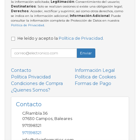
la información solicitada;
Legitimación
: Consentimiento del usuario;
Destinatarios
: Solo se realizan cesiones si existe una obligación legal;
Derechos
: Acceder, rectificar y suprimir, así como otros derechos, como
se indica en la información adicional;
Información Adicional
: Puede
consultar la información completa de Protección de Datos en nuestra
Política de Privacidad
.
He leído y acepto la
Política de Privacidad
.
Enviar
Contacto
Información Legal
Política Privacidad
Política de Cookies
Condiciones de Compra
Formas de Pago
¿Quienes Somos?
Contacto
C/Rambla 36
07630
Campos
,
Baleares
971598321
971598321
info@clicinformatics.com