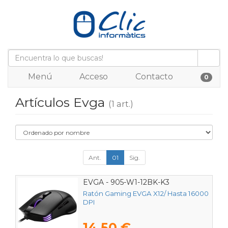
Menú
Acceso
Contacto
0
Artículos Evga
(1 art.)
Ant.
01
Sig.
EVGA - 905-W1-12BK-K3
Ratón Gaming EVGA X12/ Hasta 16000
DPI
14,50 €