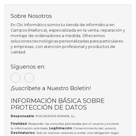
Sobre Nosotros
En Clic Informàtics somos tu tienda de informática en
Campos (Mallorca), especializada en la venta, reparación y
montaje de ordenadores a medida. Ofrecemos
soluciones tecnológicas personalizadas para particulares
y empresas, con atención profesional y productos de
calidad.
Síguenos en:
¡Suscríbete a Nuestro Boletín!
INFORMACIÓN BÁSICA SOBRE
PROTECCIÓN DE DATOS
Responsable
: PUIGSERVER-ROMAN, S.L.
Finalidad
: Responder las consultas planteadas por el usuario y enviarle
la información solicitada;
Legitimación
: Consentimiento del usuario;
Destinatarios
: Solo se realizan cesiones si existe una obligación legal;