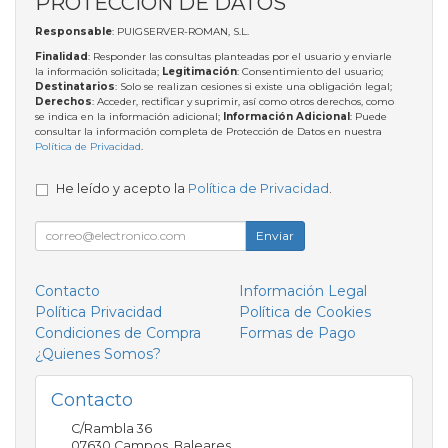
PROTECCIÓN DE DATOS
Responsable
: PUIGSERVER-ROMAN, S.L.
Finalidad
: Responder las consultas planteadas por el usuario y enviarle
la información solicitada;
Legitimación
: Consentimiento del usuario;
Destinatarios
: Solo se realizan cesiones si existe una obligación legal;
Derechos
: Acceder, rectificar y suprimir, así como otros derechos, como
se indica en la información adicional;
Información Adicional
: Puede
consultar la información completa de Protección de Datos en nuestra
Política de Privacidad
.
He leído y acepto la
Política de Privacidad
.
Enviar
Contacto
Información Legal
Política Privacidad
Política de Cookies
Condiciones de Compra
Formas de Pago
¿Quienes Somos?
Contacto
C/Rambla 36
07630
Campos
,
Baleares