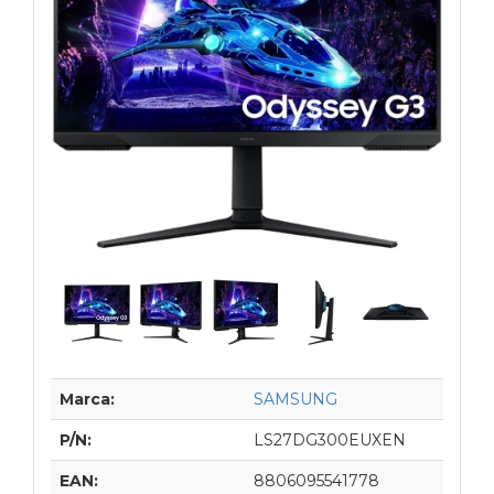
Marca:
SAMSUNG
P/N:
LS27DG300EUXEN
EAN:
8806095541778