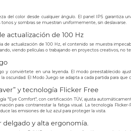
za del color desde cualquier ángulo. El panel IPS garantiza un
Los tonos y sombras se muestran uniformemente, sin deslavarse.
e actualización de 100 Hz
ncia de actualización de 100 Hz, el contenido se muestra impec
ando, viendo películas o trabajando en proyectos creativos, no t
go
o y conviértete en una leyenda. El modo preestablecido ajusta
la oscuridad. El Modo Juego se adapta a cada partida para que cad
ver” y tecnología Flicker Free
ía "Eye Comfort", con certificación TÜV, ajusta automáticamente e
nación para contrarrestar la fatiga visual. La tecnología Flicker
uce las emisiones de luz azul para proteger la vista.
 delgado y alta ergonomía.