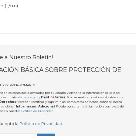
n (1,5 m)
e a Nuestro Boletín!
ACIÓN BÁSICA SOBRE PROTECCIÓN DE
PUIGSERVER-ROMAN, S.L.
nder las consultas planteadas por el usuario y enviarle la información solicitada;
Consentimiento del usuario;
Destinatarios
: Solo se realizan cesiones si existe una
Derechos
: Acceder, rectificar y suprimir, así como otros derechos, como se indica
 adicional;
Información Adicional
: Puede consultar la información completa de
tos en nuestra
Política de Privacidad
.
 acepto la
Política de Privacidad
.