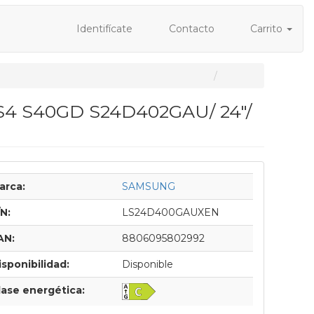
Identifícate
Contacto
Carrito
r S4 S40GD S24D402GAU/ 24"/
arca:
SAMSUNG
/N:
LS24D400GAUXEN
AN:
8806095802992
isponibilidad:
Disponible
lase energética: