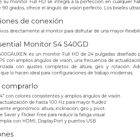
de su monitor Full HD se integra a la perfección en cualquier hab
 90 grados, ofrece el ángulo de visión perfecto. Los biseles ultr
iones de conexión
ivos directamente al monitor para disfrutar de una mayor flexib
ential Monitor S4 S40GD
0GAUXEN es un monitor Full HD de 24 pulgadas diseñado para 
PS con amplios ángulos de visión, una frecuencia de actualizaci
zada con ajustes completos de altura, giro y rotación. Ad
l que lo hacen ideal para configuraciones de trabajo modernas.
a comprarlo
4” con colores consistentes y amplios ángulos de visión
actualización de hasta 100 Hz para mayor fluidez
nte ergonómico: altura, inclinación, giro y pivot
 Saver y Flicker Free para reducir la fatiga visual
amplia con HDMI, DisplayPort y puertos USB
ones