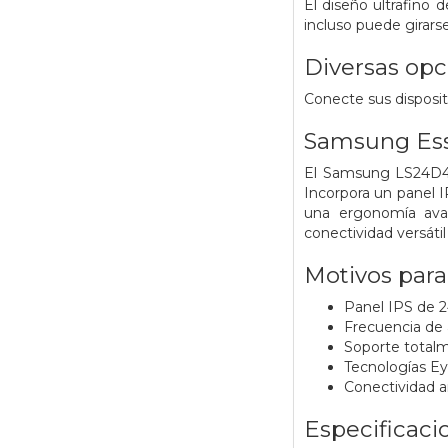
El diseño ultrafino 
incluso puede girarse
Diversas opc
Conecte sus disposit
Samsung Ess
El Samsung LS24D40
Incorpora un panel I
una ergonomía avan
conectividad versáti
Motivos par
Panel IPS de 2
Frecuencia de 
Soporte totalme
Tecnologías Eye
Conectividad 
Especificaci