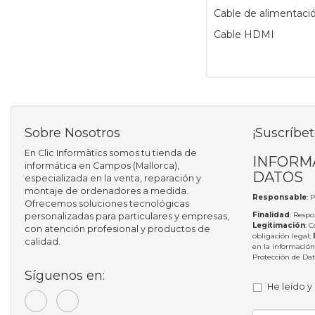
Cable de alimentació
Cable HDMI
Sobre Nosotros
¡Suscríbet
En Clic Informàtics somos tu tienda de
INFORM
informática en Campos (Mallorca),
DATOS
especializada en la venta, reparación y
montaje de ordenadores a medida.
Responsable
: 
Ofrecemos soluciones tecnológicas
Finalidad
: Respo
personalizadas para particulares y empresas,
Legitimación
: 
con atención profesional y productos de
obligación legal;
calidad.
en la información
Protección de Da
Síguenos en:
He leído y