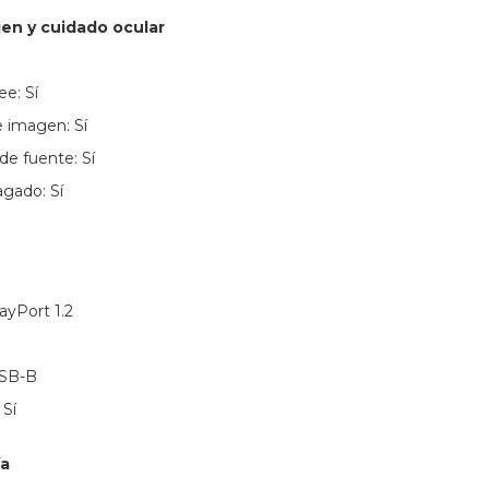
en y cuidado ocular
ee: Sí
 imagen: Sí
e fuente: Sí
gado: Sí
layPort 1.2
USB-B
 Sí
ía