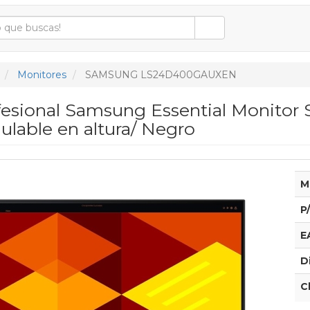
Monitores
SAMSUNG LS24D400GAUXEN
fesional Samsung Essential Monito
ulable en altura/ Negro
M
P
E
D
C