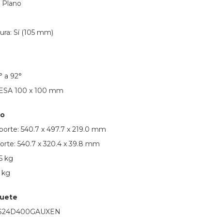
: Plano
ura: Sí (105 mm)
° a 92°
VESA 100 x 100 mm
so
orte: 540.7 x 497.7 x 219.0 mm
orte: 540.7 x 320.4 x 39.8 mm
5 kg
3 kg
quete
LS24D400GAUXEN