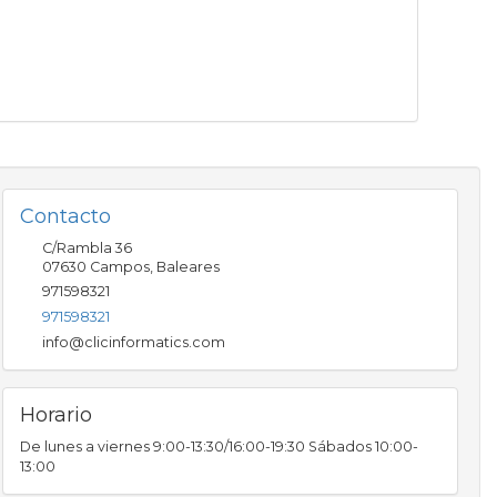
Contacto
C/Rambla 36
07630
Campos
,
Baleares
971598321
971598321
info@clicinformatics.com
Horario
De lunes a viernes 9:00-13:30/16:00-19:30 Sábados 10:00-
13:00