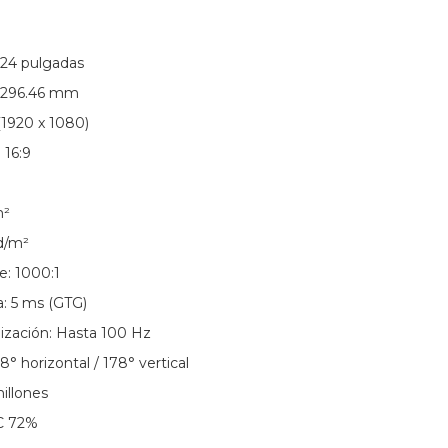
 24 pulgadas
x 296.46 mm
(1920 x 1080)
 16:9
m²
d/m²
e: 1000:1
: 5 ms (GTG)
ización: Hasta 100 Hz
8° horizontal / 178° vertical
illones
C 72%