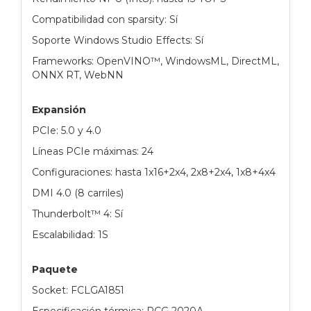
Compatibilidad con sparsity: Sí
Soporte Windows Studio Effects: Sí
Frameworks: OpenVINO™, WindowsML, DirectML,
ONNX RT, WebNN
Expansión
PCIe: 5.0 y 4.0
Líneas PCIe máximas: 24
Configuraciones: hasta 1x16+2x4, 2x8+2x4, 1x8+4x4
DMI 4.0 (8 carriles)
Thunderbolt™ 4: Sí
Escalabilidad: 1S
Paquete
Socket: FCLGA1851
Especificación térmica: PCG 2020A