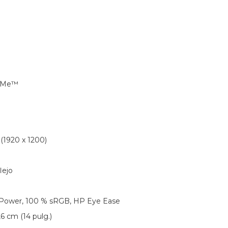
NVMe™
(1920 x 1200)
lejo
w Power, 100 % sRGB, HP Eye Ease
6 cm (14 pulg.)