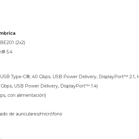
ámbrica
 BE201 (2x2)
h® 5.4
(USB Type-C®, 40 Gbps, USB Power Delivery, DisplayPort™ 2.1, 
 Gbps, USB Power Delivery, DisplayPort™ 1.4)
ps, con alimentación)
ado de auriculares/micrófono
o