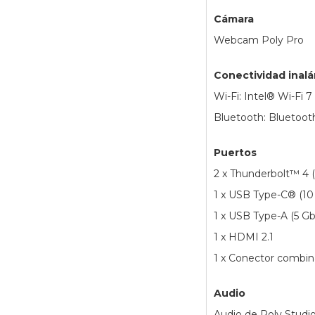
Cámara
Webcam Poly Pro
Conectividad inal
Wi-Fi: Intel® Wi-Fi 7
Bluetooth: Bluetoot
Puertos
2 x Thunderbolt™ 4 
1 x USB Type-C® (10
1 x USB Type-A (5 Gb
1 x HDMI 2.1
1 x Conector combin
Audio
Audio de Poly Studi