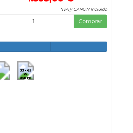
*IVA y CANON Incluido
Comprar
33 - 65
W
USB PD