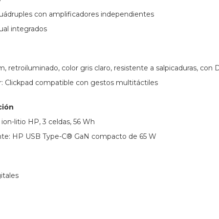
cuádruples con amplificadores independientes
ual integrados
 retroiluminado, color gris claro, resistente a salpicaduras, con
r: Clickpad compatible con gestos multitáctiles
ción
ion-litio HP, 3 celdas, 56 Wh
ente: HP USB Type-C® GaN compacto de 65 W
itales