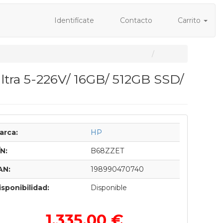
Identifícate
Contacto
Carrito
Ultra 5-226V/ 16GB/ 512GB SSD/
arca:
HP
/N:
B68ZZET
AN:
198990470740
isponibilidad:
Disponible
1.335,00 €