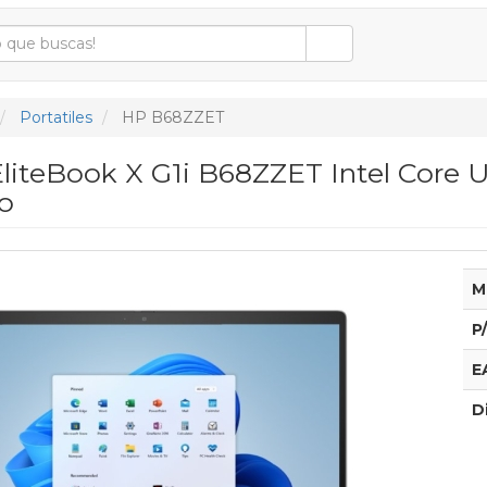
Portatiles
HP B68ZZET
EliteBook X G1i B68ZZET Intel Core 
ro
M
P
E
D