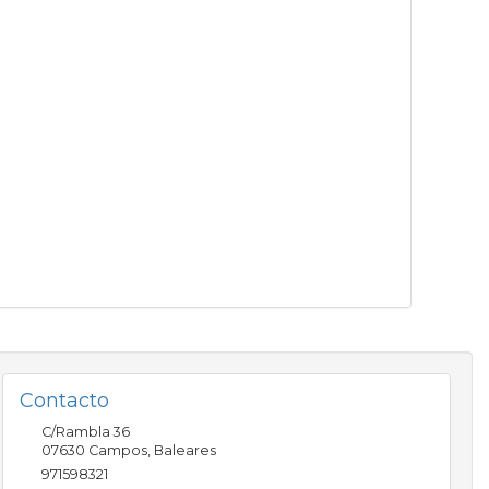
Contacto
C/Rambla 36
07630
Campos
,
Baleares
971598321