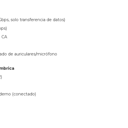
bps, solo transferencia de datos)
bps)
e CA
ado de auriculares/micrófono
ámbrica
2)
erno (conectado)