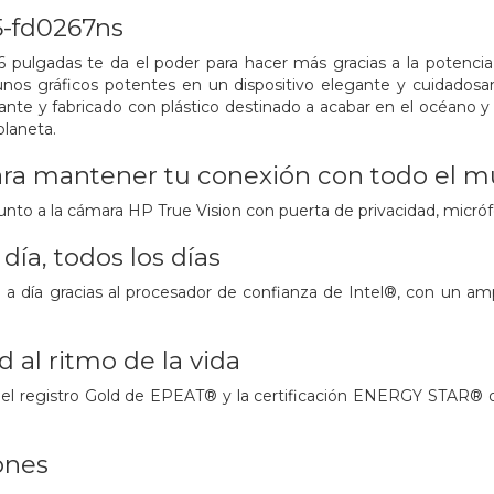
5-fd0267ns
,6 pulgadas te da el poder para hacer más gracias a la potenci
os gráficos potentes en un dispositivo elegante y cuidadosam
nte y fabricado con plástico destinado a acabar en el océano y p
planeta.
ara mantener tu conexión con todo el 
junto a la cámara HP True Vision con puerta de privacidad, micró
 día, todos los días
a a día gracias al procesador de confianza de Intel®, con un a
 al ritmo de la vida
 el registro Gold de EPEAT® y la certificación ENERGY STAR® of
ones