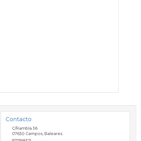
Contacto
C/Rambla 36
07630
Campos
,
Baleares
971598321