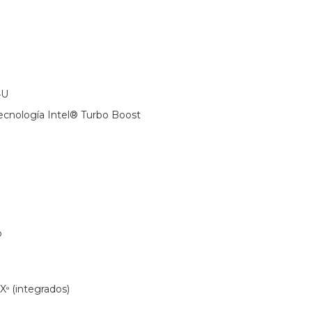
4U
ecnología Intel® Turbo Boost
o
 Xᶱ (integrados)