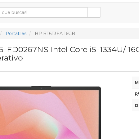
Portatiles
HP BT6T3EA 16GB
15-FD0267NS Intel Core i5-1334U/ 16G
rativo
M
P
D