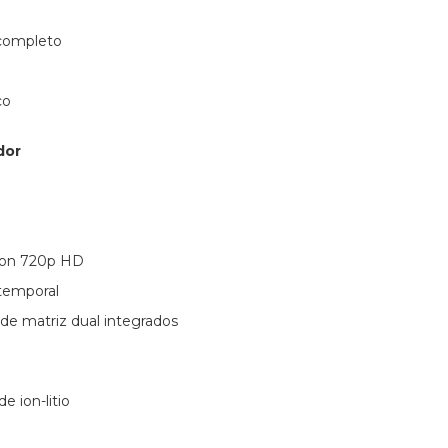
completo
co
dor
ion 720p HD
temporal
 de matriz dual integrados
e ion-litio