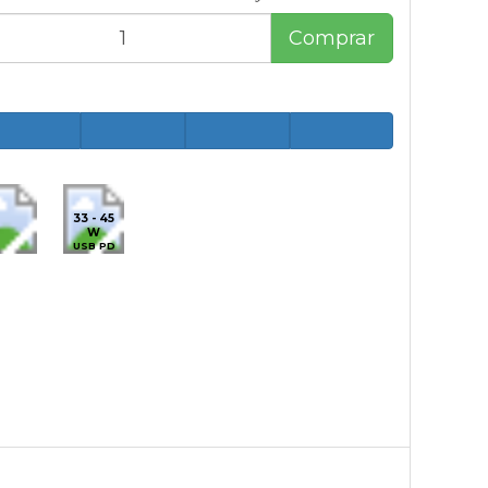
Comprar
33 - 45
W
USB PD