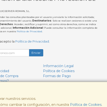
PUIGSERVER-ROMAN, S.L.
nder las consultas planteadas por el usuario y enviarle la información solicitada;
Consentimiento del usuario;
Destinatarios
: Solo se realizan cesiones si existe una
Derechos
: Acceder, rectificar y suprimir, así como otros derechos, como se indica
 adicional;
Información Adicional
: Puede consultar la información completa de
tos en nuestra
Política de Privacidad
.
 acepto la
Política de Privacidad
.
Enviar
Información Legal
acidad
Política de Cookies
 de Compra
Formas de Pago
omos?
rar nuestros servicios.
ómo cambiar la configuración, en nuestra
, , , , España. - C.I.F.: B57693244 - Tfno:
Política de Cookies
.