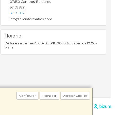
07630
Campos
,
Baleares
971598321
971598321
info@clicinformatics.com
Horario
De lunes a viernes 9:00-13:30/16:00-19:30 Sábados 10:00-
13:00
Configurar
Rechazar
Aceptar Cookies