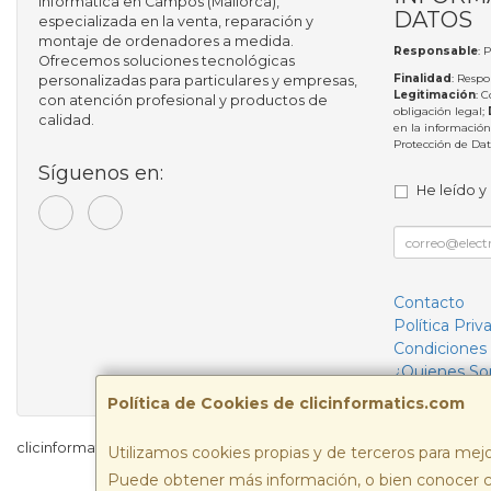
informática en Campos (Mallorca),
DATOS
especializada en la venta, reparación y
montaje de ordenadores a medida.
Responsable
: 
Ofrecemos soluciones tecnológicas
Finalidad
: Respo
personalizadas para particulares y empresas,
Legitimación
: 
con atención profesional y productos de
obligación legal;
calidad.
en la información
Protección de Da
Síguenos en:
He leído y
Contacto
Política Priv
Condiciones
¿Quienes S
Política de Cookies de clicinformatics.com
clicinformatics.com © 2026
Utilizamos cookies propias y de terceros para mejo
Puede obtener más información, o bien conocer c