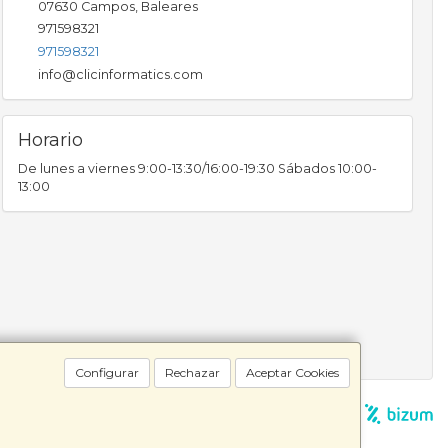
07630
Campos
,
Baleares
971598321
971598321
info@clicinformatics.com
Horario
De lunes a viernes 9:00-13:30/16:00-19:30 Sábados 10:00-
13:00
Configurar
Rechazar
Aceptar Cookies