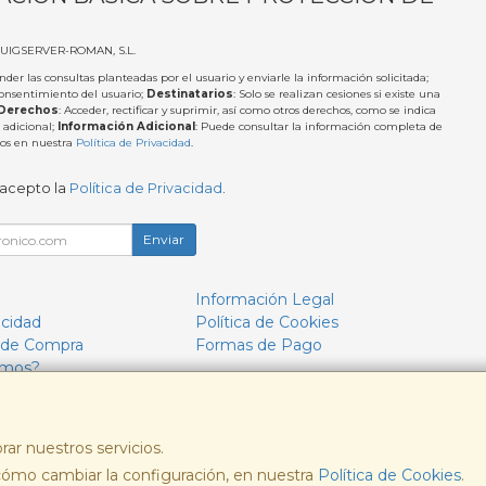
PUIGSERVER-ROMAN, S.L.
nder las consultas planteadas por el usuario y enviarle la información solicitada;
Consentimiento del usuario;
Destinatarios
: Solo se realizan cesiones si existe una
Derechos
: Acceder, rectificar y suprimir, así como otros derechos, como se indica
 adicional;
Información Adicional
: Puede consultar la información completa de
tos en nuestra
Política de Privacidad
.
 acepto la
Política de Privacidad
.
Enviar
Información Legal
acidad
Política de Cookies
 de Compra
Formas de Pago
omos?
rar nuestros servicios.
ómo cambiar la configuración, en nuestra
, , , , España. - C.I.F.: B57693244 - Tfno:
Política de Cookies
.