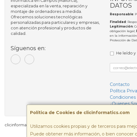
informática en Campos (Mallorca),
DATOS
especializada en la venta, reparación y
montaje de ordenadores a medida.
Responsable
: 
Ofrecemos soluciones tecnológicas
Finalidad
: Respo
personalizadas para particulares y empresas,
Legitimación
: 
con atención profesional y productos de
obligación legal;
calidad.
en la información
Protección de Da
Síguenos en:
He leído y
Contacto
Política Priv
Condiciones
¿Quienes S
Política de Cookies de clicinformatics.com
clicinformatics.com © 2026
Utilizamos cookies propias y de terceros para mejo
Puede obtener más información, o bien conocer c