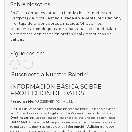
Sobre Nosotros
En Clic Informàtics somos tu tienda de informática en
Campos (Mallorca), especializada en la venta, reparación y
montaje de ordenadores a medida. Ofrecemos
soluciones tecnológicas personalizadas para particulares
y empresas, con atención profesional y productos de
calidad.
Síguenos en:
¡Suscríbete a Nuestro Boletín!
INFORMACIÓN BÁSICA SOBRE
PROTECCIÓN DE DATOS
Responsable
: PUIGSERVER-ROMAN, S.L.
Finalidad
: Responder las consultas planteadas por el usuario y enviarle
la información solicitada;
Legitimación
: Consentimiento del usuario;
Destinatarios
: Solo se realizan cesiones si existe una obligación legal;
Derechos
: Acceder, rectificar y suprimir, así como otros derechos, como
se indica en la información adicional;
Información Adicional
: Puede
consultar la información completa de Protección de Datos en nuestra