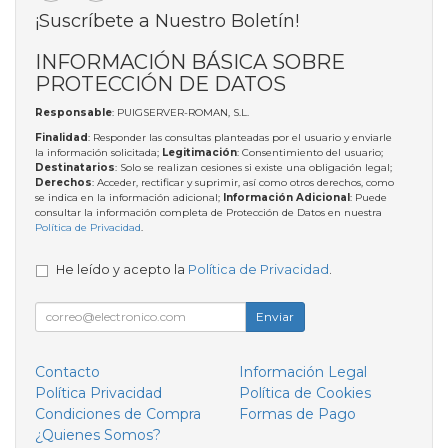
¡Suscríbete a Nuestro Boletín!
INFORMACIÓN BÁSICA SOBRE
PROTECCIÓN DE DATOS
Responsable
: PUIGSERVER-ROMAN, S.L.
Finalidad
: Responder las consultas planteadas por el usuario y enviarle
la información solicitada;
Legitimación
: Consentimiento del usuario;
Destinatarios
: Solo se realizan cesiones si existe una obligación legal;
Derechos
: Acceder, rectificar y suprimir, así como otros derechos, como
se indica en la información adicional;
Información Adicional
: Puede
consultar la información completa de Protección de Datos en nuestra
Política de Privacidad
.
He leído y acepto la
Política de Privacidad
.
Enviar
Contacto
Información Legal
Política Privacidad
Política de Cookies
Condiciones de Compra
Formas de Pago
¿Quienes Somos?