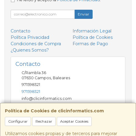
Enviar
Contacto
Información Legal
Política Privacidad
Política de Cookies
Condiciones de Compra
Formas de Pago
¿Quienes Somos?
Contacto
C/Rambla 36
07630
Campos
,
Baleares
971598321
971598321
info@clicinformatics.com
Política de Cookies de clicinformatics.com
Horario
Configurar
Rechazar
Aceptar Cookies
De lunes a viernes 9:00-13:30/16:00-19:30 Sábados
10:00-13:00
Utilizamos cookies propias y de terceros para mejorar