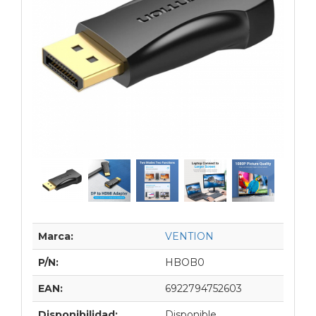
Marca:
VENTION
P/N:
HBOB0
EAN:
6922794752603
Disponibilidad:
Disponible