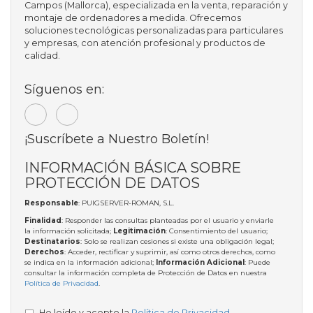
Campos (Mallorca), especializada en la venta, reparación y
montaje de ordenadores a medida. Ofrecemos
soluciones tecnológicas personalizadas para particulares
y empresas, con atención profesional y productos de
calidad.
Síguenos en:
¡Suscríbete a Nuestro Boletín!
INFORMACIÓN BÁSICA SOBRE
PROTECCIÓN DE DATOS
Responsable
: PUIGSERVER-ROMAN, S.L.
Finalidad
: Responder las consultas planteadas por el usuario y enviarle
la información solicitada;
Legitimación
: Consentimiento del usuario;
Destinatarios
: Solo se realizan cesiones si existe una obligación legal;
Derechos
: Acceder, rectificar y suprimir, así como otros derechos, como
se indica en la información adicional;
Información Adicional
: Puede
consultar la información completa de Protección de Datos en nuestra
Política de Privacidad
.
He leído y acepto la
Política de Privacidad
.