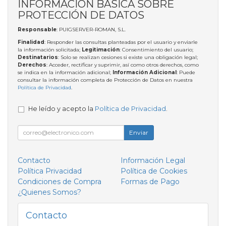
INFORMACIÓN BÁSICA SOBRE
PROTECCIÓN DE DATOS
Responsable
: PUIGSERVER-ROMAN, S.L.
Finalidad
: Responder las consultas planteadas por el usuario y enviarle
la información solicitada;
Legitimación
: Consentimiento del usuario;
Destinatarios
: Solo se realizan cesiones si existe una obligación legal;
Derechos
: Acceder, rectificar y suprimir, así como otros derechos, como
se indica en la información adicional;
Información Adicional
: Puede
consultar la información completa de Protección de Datos en nuestra
Política de Privacidad
.
He leído y acepto la
Política de Privacidad
.
Enviar
Contacto
Información Legal
Política Privacidad
Política de Cookies
Condiciones de Compra
Formas de Pago
¿Quienes Somos?
Contacto