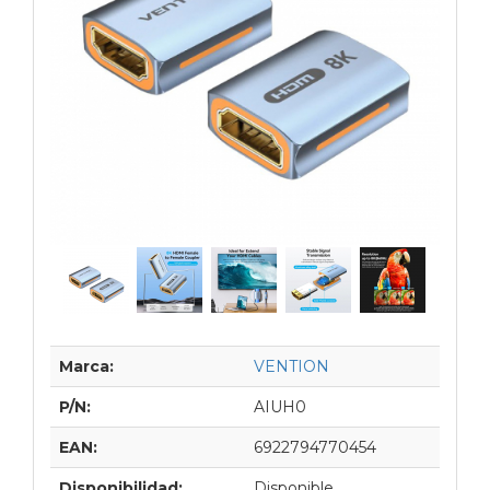
Marca:
VENTION
P/N:
AIUH0
EAN:
6922794770454
Disponibilidad:
Disponible