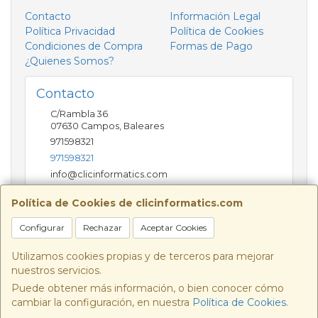
Contacto
Información Legal
Política Privacidad
Política de Cookies
Condiciones de Compra
Formas de Pago
¿Quienes Somos?
Contacto
C/Rambla 36
07630
Campos
,
Baleares
971598321
971598321
info@clicinformatics.com
Política de Cookies de clicinformatics.com
Horario
Configurar
Rechazar
Aceptar Cookies
De lunes a viernes 9:00-13:30/16:00-19:30 Sábados
10:00-13:00
Utilizamos cookies propias y de terceros para mejorar
nuestros servicios.
Puede obtener más información, o bien conocer cómo
cambiar la configuración, en nuestra
Política de Cookies
.
, , , , España. - C.I.F.: B57693244 - Tfno: