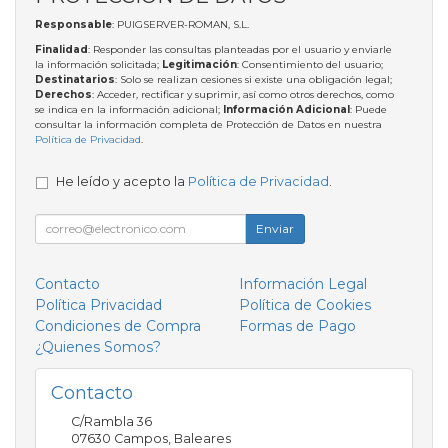
Responsable
: PUIGSERVER-ROMAN, S.L.
Finalidad
: Responder las consultas planteadas por el usuario y enviarle
la información solicitada;
Legitimación
: Consentimiento del usuario;
Destinatarios
: Solo se realizan cesiones si existe una obligación legal;
Derechos
: Acceder, rectificar y suprimir, así como otros derechos, como
se indica en la información adicional;
Información Adicional
: Puede
consultar la información completa de Protección de Datos en nuestra
Política de Privacidad
.
He leído y acepto la
Política de Privacidad
.
Enviar
Contacto
Información Legal
Política Privacidad
Política de Cookies
Condiciones de Compra
Formas de Pago
¿Quienes Somos?
Contacto
C/Rambla 36
07630
Campos
,
Baleares