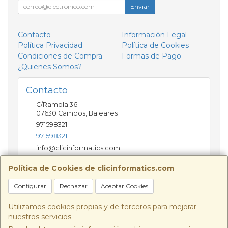
Enviar
Contacto
Información Legal
Política Privacidad
Política de Cookies
Condiciones de Compra
Formas de Pago
¿Quienes Somos?
Contacto
C/Rambla 36
07630
Campos
,
Baleares
971598321
971598321
info@clicinformatics.com
Política de Cookies de clicinformatics.com
Horario
Configurar
Rechazar
Aceptar Cookies
De lunes a viernes 9:00-13:30/16:00-19:30 Sábados
10:00-13:00
Utilizamos cookies propias y de terceros para mejorar
nuestros servicios.