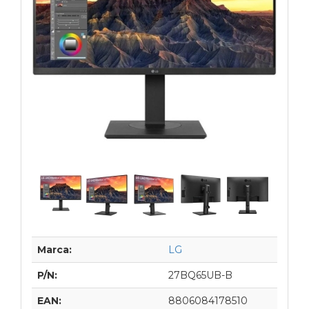
Marca:
LG
P/N:
27BQ65UB-B
EAN:
8806084178510