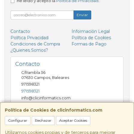
He leído y acepto la
Política de Privacidad
.
Enviar
Contacto
Información Legal
Política Privacidad
Política de Cookies
Condiciones de Compra
Formas de Pago
¿Quienes Somos?
Contacto
C/Rambla 36
07630
Campos
,
Baleares
971598321
971598321
info@clicinformatics.com
Política de Cookies de clicinformatics.com
Horario
Configurar
Rechazar
Aceptar Cookies
De lunes a viernes 9:00-13:30/16:00-19:30 Sábados
10:00-13:00
Utilizamos cookies propias y de terceros para mejorar