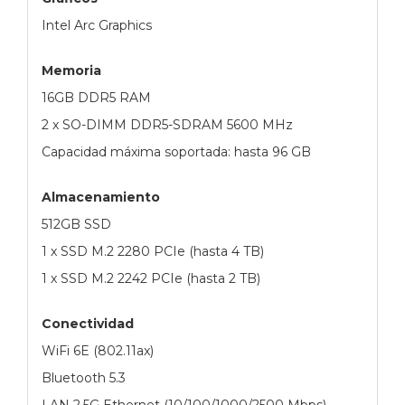
Intel Arc Graphics
Memoria
16GB DDR5 RAM
2 x SO-DIMM DDR5-SDRAM 5600 MHz
Capacidad máxima soportada: hasta 96 GB
Almacenamiento
512GB SSD
1 x SSD M.2 2280 PCIe (hasta 4 TB)
1 x SSD M.2 2242 PCIe (hasta 2 TB)
Conectividad
WiFi 6E (802.11ax)
Bluetooth 5.3
LAN 2.5G Ethernet (10/100/1000/2500 Mbps)