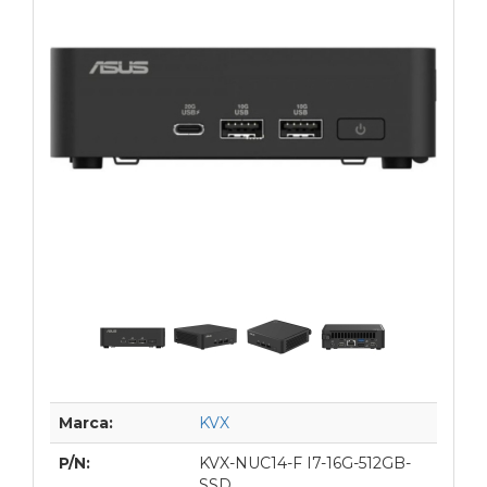
Marca:
KVX
P/N:
KVX-NUC14-F I7-16G-512GB-
SSD