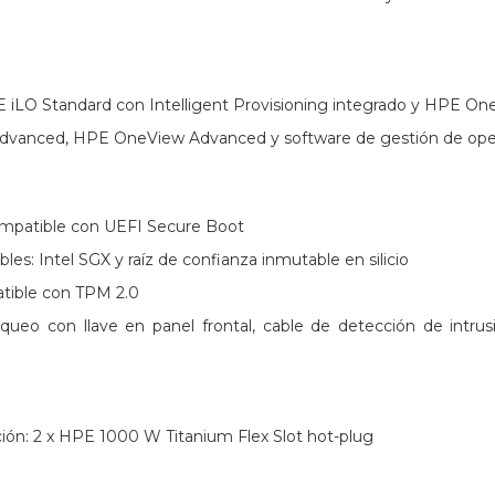
PE iLO Standard con Intelligent Provisioning integrado y HPE O
dvanced, HPE OneView Advanced y software de gestión de oper
ompatible con UEFI Secure Boot
es: Intel SGX y raíz de confianza inmutable en silicio
ible con TPM 2.0
loqueo con llave en panel frontal, cable de detección de intru
ión: 2 x HPE 1000 W Titanium Flex Slot hot-plug