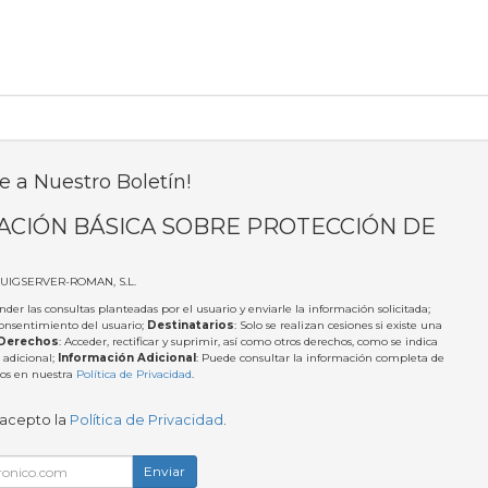
e a Nuestro Boletín!
ACIÓN BÁSICA SOBRE PROTECCIÓN DE
PUIGSERVER-ROMAN, S.L.
nder las consultas planteadas por el usuario y enviarle la información solicitada;
Consentimiento del usuario;
Destinatarios
: Solo se realizan cesiones si existe una
Derechos
: Acceder, rectificar y suprimir, así como otros derechos, como se indica
 adicional;
Información Adicional
: Puede consultar la información completa de
tos en nuestra
Política de Privacidad
.
 acepto la
Política de Privacidad
.
Enviar