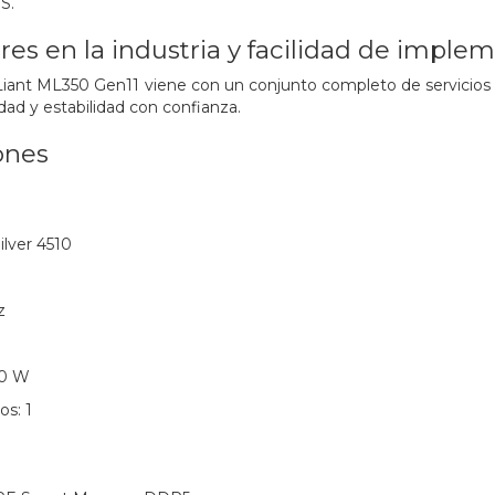
S.
eres en la industria y facilidad de impl
iant ML350 Gen11 viene con un conjunto completo de servicios H
idad y estabilidad con confianza.
ones
ilver 4510
z
50 W
os: 1