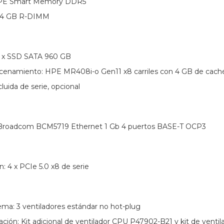
HPE Smart Memory DDR5
 64 GB R-DIMM
 2 x SSD SATA 960 GB
acenamiento: HPE MR408i-o Gen11 x8 carriles con 4 GB de ca
luida de serie, opcional
: Broadcom BCM5719 Ethernet 1 Gb 4 puertos BASE-T OCP3
: 4 x PCIe 5.0 x8 de serie
tema: 3 ventiladores estándar no hot-plug
ación: Kit adicional de ventilador CPU P47902-B21 y kit de vent