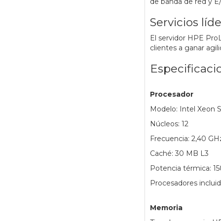
de banda de red y E/
Servicios líd
El servidor HPE ProL
clientes a ganar agil
Especificaci
Procesador
Modelo: Intel Xeon S
Núcleos: 12
Frecuencia: 2,40 GH
Caché: 30 MB L3
Potencia térmica: 1
Procesadores incluid
Memoria