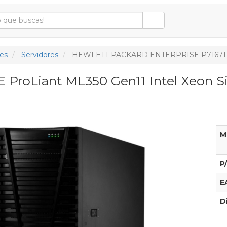
es
Servidores
HEWLETT PACKARD ENTERPRISE P71671-
 ProLiant ML350 Gen11 Intel Xeon S
M
P
E
D