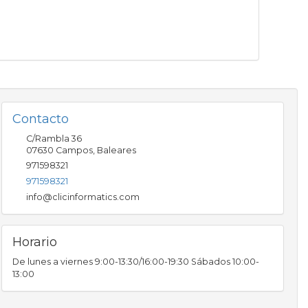
Contacto
C/Rambla 36
07630
Campos
,
Baleares
971598321
971598321
info@clicinformatics.com
Horario
De lunes a viernes 9:00-13:30/16:00-19:30 Sábados 10:00-
13:00