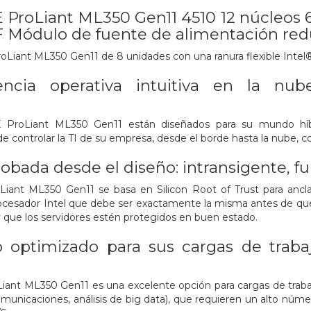
 ProLiant ML350 Gen11 4510 12 núcleos 
F Módulo de fuente de alimentación re
oLiant ML350 Gen11 de 8 unidades con una ranura flexible Inte
encia operativa intuitiva en la nub
E ProLiant ML350 Gen11 están diseñados para su mundo híb
de controlar la TI de su empresa, desde el borde hasta la nube, c
obada desde el diseño: intransigente, 
Liant ML350 Gen11 se basa en Silicon Root of Trust para ancl
ocesador Intel que debe ser exactamente la misma antes de que 
y que los servidores estén protegidos en buen estado.
optimizado para sus cargas de trabajo
Liant ML350 Gen11 es una excelente opción para cargas de tra
omunicaciones, análisis de big data), que requieren un alto nú