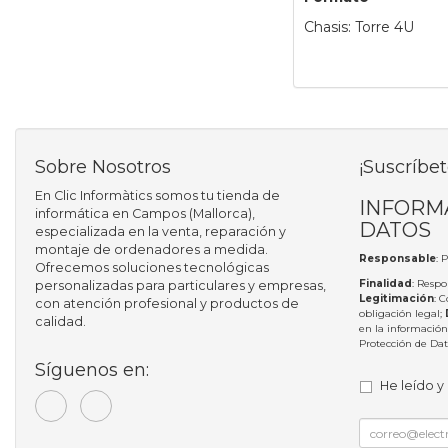
Chasis: Torre 4U
Sobre Nosotros
¡Suscríbet
En Clic Informàtics somos tu tienda de
INFORM
informática en Campos (Mallorca),
DATOS
especializada en la venta, reparación y
montaje de ordenadores a medida.
Responsable
: 
Ofrecemos soluciones tecnológicas
Finalidad
: Respo
personalizadas para particulares y empresas,
Legitimación
: 
con atención profesional y productos de
obligación legal;
calidad.
en la información
Protección de Da
Síguenos en:
He leído y