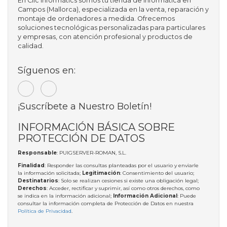
En Clic Informàtics somos tu tienda de informática en
Campos (Mallorca), especializada en la venta, reparación y
montaje de ordenadores a medida. Ofrecemos
soluciones tecnológicas personalizadas para particulares
y empresas, con atención profesional y productos de
calidad.
Síguenos en:
¡Suscríbete a Nuestro Boletín!
INFORMACIÓN BÁSICA SOBRE
PROTECCIÓN DE DATOS
Responsable
: PUIGSERVER-ROMAN, S.L.
Finalidad
: Responder las consultas planteadas por el usuario y enviarle
la información solicitada;
Legitimación
: Consentimiento del usuario;
Destinatarios
: Solo se realizan cesiones si existe una obligación legal;
Derechos
: Acceder, rectificar y suprimir, así como otros derechos, como
se indica en la información adicional;
Información Adicional
: Puede
consultar la información completa de Protección de Datos en nuestra
Política de Privacidad
.