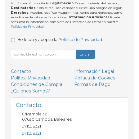
la información solicitada;
Legitimación
: Consentimiento del usuario;
Destinatarios
: Solo se realizan cesiones si existe una obligación legal;
Derechos
: Acceder, rectificar y suprimir, así como otros derechos, como
se indica en la información adicional;
Información Adicional
: Puede
consultar la información completa de Protección de Datos en nuestra
Política de Privacidad
.
He leído y acepto la
Política de Privacidad
.
Enviar
Contacto
Información Legal
Política Privacidad
Política de Cookies
Condiciones de Compra
Formas de Pago
¿Quienes Somos?
Contacto
C/Rambla 36
07630
Campos
,
Baleares
971598321
971598321