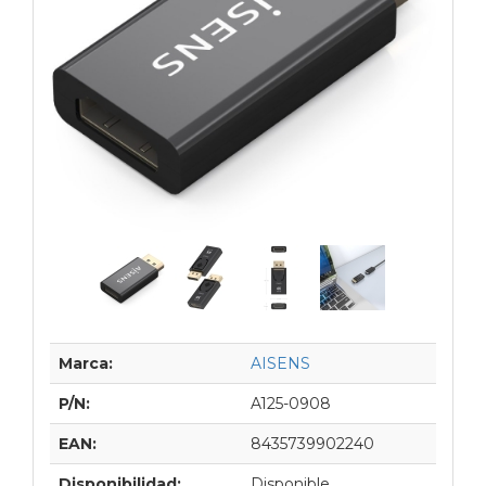
Marca:
AISENS
P/N:
A125-0908
EAN:
8435739902240
Disponibilidad:
Disponible